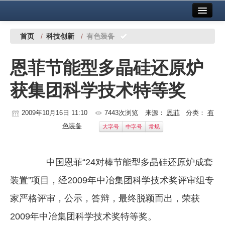
首页
中国有色金属报社主办
广告服务
首页
/
科技创新
/
有色装备
要闻
恩菲节能型多晶硅还原炉
铜镍铅锌
获集团科学技术特等奖
铝
稀有稀土
2009年10月16日 11:10
7443次浏览
来源：
恩菲
分类：
有
色装备
大字号
中字号
常规
有色市场
科技
中国恩菲“24对棒节能型多晶硅还原炉成套
镁钛
装置”项目，经2009年中冶集团科学技术奖评审组专
地矿 建设
家严格评审，公示，答辩，最终脱颖而出，荣获
2009年中冶集团科学技术奖特等奖。
党建工作