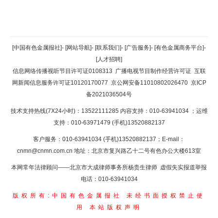
返回顶部
[中国有色金属报社]
-
[网站导航]
-
[联系我们]
-
[广告服务]
-
[有色金属商务平台]
-
[人才招聘]
返回首页
信息网络传播视听节目许可证0108313
广播电视节目制作经营许可证
互联
网新闻信息服务许可证10120170077
京公网安备11010802026470
京ICP
备2021036504号
技术支持热线(7X24小时)：13522111285 内容支持：010-63941034
；运维
支持：010-63971479 (手机)13520882137
客户服务：010-63941034 (手机)13520882137；E-mail：
cnmn@cnmn.com.cn
地址：北京市复兴路乙十二号有色办公大楼613室
本网常年法律顾问——北京市大成律师事务所杨贵生律师 虚假失实报道举报
电话：010-63941034
版权所有:中国有色金属报社
未经书面授权禁止使
用
本站版权声明