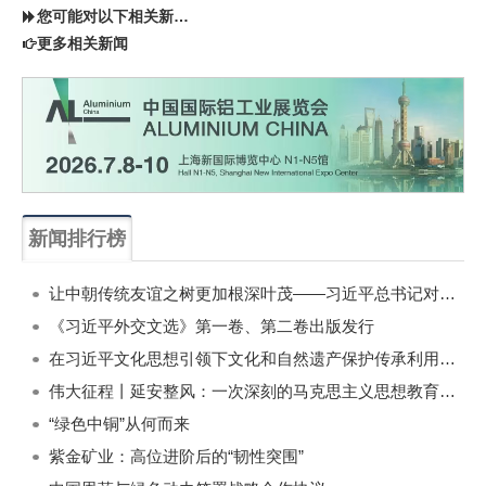
您可能对以下相关新闻同样感兴趣
更多相关新闻
新闻排行榜
一周
每月
让中朝传统友谊之树更加根深叶茂——习近平总书记对朝鲜进行国事访问纪实
《习近平外交文选》第一卷、第二卷出版发行
在习近平文化思想引领下文化和自然遗产保护传承利用工作开创新局面
伟大征程丨延安整风：一次深刻的马克思主义思想教育运动
“绿色中铜”从何而来
紫金矿业：高位进阶后的“韧性突围”