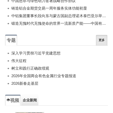
中国恩菲与绿色动力签署战略合作协议
铸造铝合金期货交易一周年服务实体功能初显
中铝集团董事长段向东与蒙古国副总理诺木泰巴亚尔举行会谈
锻造无愧时代无愧使命的世界一流新质产能——中国有色金属工业的战略应对与破局之道（二）
专题
更多
深入学习贯彻习近平党建思想
伟大征程
树立和践行正确政绩观
2026年全国两会有色金属行业专题报道
2026新春走基层
视频
企业新闻
专题新闻
人物专访