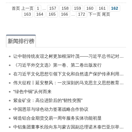
首页 上一页
1
...
157
158
159
160
161
162
163
164
165
166
...
172
下一页 尾页
新闻排行榜
一周
每月
让中朝传统友谊之树更加根深叶茂——习近平总书记对朝鲜进行国事访问纪实
《习近平外交文选》第一卷、第二卷出版发行
在习近平文化思想引领下文化和自然遗产保护传承利用工作开创新局面
伟大征程丨延安整风：一次深刻的马克思主义思想教育运动
“绿色中铜”从何而来
紫金矿业：高位进阶后的“韧性突围”
中国恩菲与绿色动力签署战略合作协议
铸造铝合金期货交易一周年服务实体功能初显
中铝集团董事长段向东与蒙古国副总理诺木泰巴亚尔举行会谈