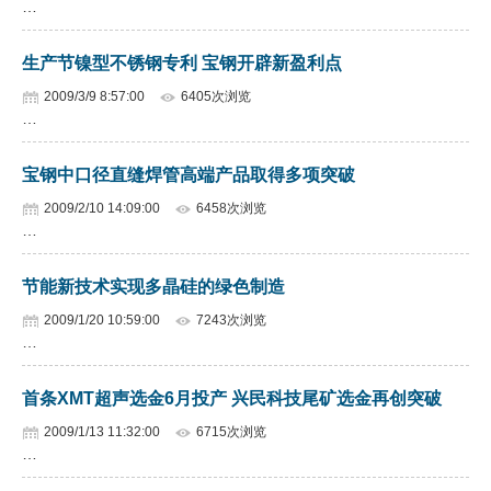
…
企业文化
生产节镍型不锈钢专利 宝钢开辟新盈利点
《资源再生》杂志
2009/3/9 8:57:00
6405次浏览
…
行情报价
数字报
宝钢中口径直缝焊管高端产品取得多项突破
2009/2/10 14:09:00
6458次浏览
…
节能新技术实现多晶硅的绿色制造
2009/1/20 10:59:00
7243次浏览
…
首条XMT超声选金6月投产 兴民科技尾矿选金再创突破
2009/1/13 11:32:00
6715次浏览
…