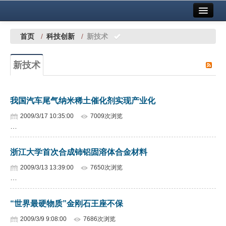
首页
中国有色金属报社主办
广告服务
首页
/
科技创新
/
新技术
要闻
新技术
铜镍铅锌
铝
我国汽车尾气纳米稀土催化剂实现产业化
稀有稀土
2009/3/17 10:35:00
7009次浏览
…
有色市场
浙江大学首次合成铈铝固溶体合金材料
科技
2009/3/13 13:39:00
7650次浏览
镁钛
…
地矿 建设
“世界最硬物质”金刚石王座不保
党建工作
2009/3/9 9:08:00
7686次浏览