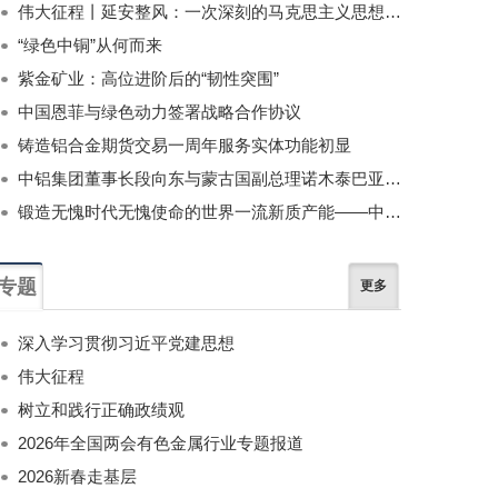
伟大征程丨延安整风：一次深刻的马克思主义思想教育运动
“绿色中铜”从何而来
紫金矿业：高位进阶后的“韧性突围”
中国恩菲与绿色动力签署战略合作协议
铸造铝合金期货交易一周年服务实体功能初显
中铝集团董事长段向东与蒙古国副总理诺木泰巴亚尔举行会谈
锻造无愧时代无愧使命的世界一流新质产能——中国有色金属工业的战略应对与破局之道（二）
专题
更多
深入学习贯彻习近平党建思想
伟大征程
树立和践行正确政绩观
2026年全国两会有色金属行业专题报道
2026新春走基层