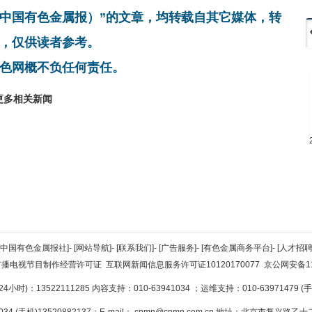
非中国有色金属报）”的文章，均转载自其它媒体，转
，仅供读者参考。
色网概不负任何责任。
更多相关新闻
[中国有色金属报社]
-
[网站导航]
-
[联系我们]
-
[广告服务]
-
[有色金属商务平台]
-
[人才招聘
广播电视节目制作经营许可证
互联网新闻信息服务许可证10120170077
京公网安备110
小时)：13522111285 内容支持：010-63941034
；运维支持：010-63971479 (手机
34 (手机)13520882137；E-mail：
cnmn@cnmn.com.cn
地址：北京市复兴路乙十二