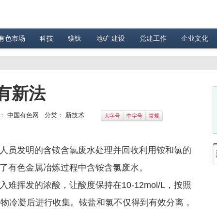
有色市场
科技
镁钛
地矿 建设
党建工作
企业文化
有新法
：
中国有色网
分类：
新技术
大字号
中字号
常规
员发明的含铵含氯废水处理并回收利用铵和氯的
了有色金属冶炼过程中含铵含氯废水。
发的浓酸，让酸度保持在10-12mol/L，按照
发物冷凝后进行收集。铵盐和氯不仅得到有效分离，