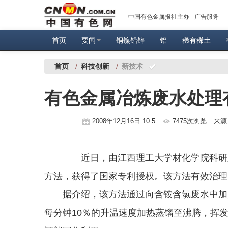
中国有色金属报社主办
广告服务
首页
要闻
铜镍铅锌
铝
稀有稀土
首页
/
科技创新
/
新技术
有色金属冶炼废水处理
2008年12月16日 10:5
7475次浏览
来源
近日，由江西理工大学材化学院科研人
方法，获得了国家专利授权。该方法有效治理
据介绍，该方法通过向含铵含氯废水中加入难挥
每分钟10％的升温速度加热蒸馏至沸腾，挥