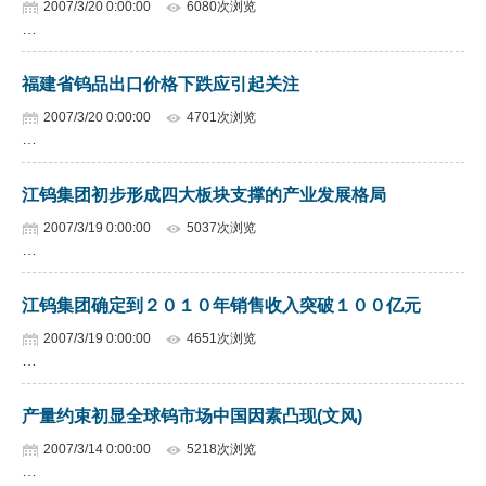
2007/3/20 0:00:00
6080次浏览
…
企业文化
《资源再生》杂志
福建省钨品出口价格下跌应引起关注
2007/3/20 0:00:00
4701次浏览
行情报价
…
数字报
江钨集团初步形成四大板块支撑的产业发展格局
2007/3/19 0:00:00
5037次浏览
…
江钨集团确定到２０１０年销售收入突破１００亿元
2007/3/19 0:00:00
4651次浏览
…
产量约束初显全球钨市场中国因素凸现(文风)
2007/3/14 0:00:00
5218次浏览
…