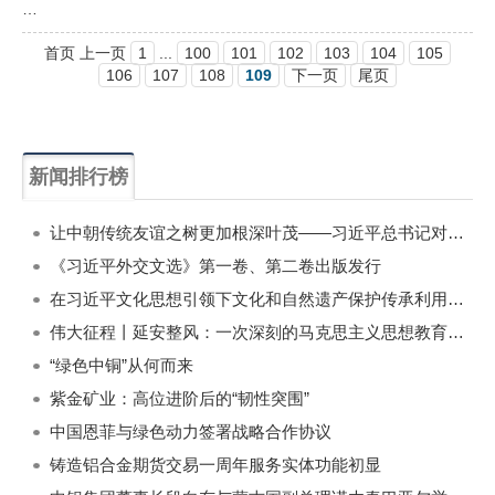
…
首页 上一页
1
...
100
101
102
103
104
105
106
107
108
109
下一页
尾页
新闻排行榜
一周
每月
让中朝传统友谊之树更加根深叶茂——习近平总书记对朝鲜进行国事访问纪实
《习近平外交文选》第一卷、第二卷出版发行
在习近平文化思想引领下文化和自然遗产保护传承利用工作开创新局面
伟大征程丨延安整风：一次深刻的马克思主义思想教育运动
“绿色中铜”从何而来
紫金矿业：高位进阶后的“韧性突围”
中国恩菲与绿色动力签署战略合作协议
铸造铝合金期货交易一周年服务实体功能初显