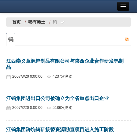
首页
中国有色金属报社主办
广告服务
首页
/
稀有稀土
/
钨
要闻
钨
铜镍铅锌
铝
江西崇义章源钨制品有限公司与陕西企业合作研发钨制
品
稀有稀土
2007/3/20 0:00:00
4237次浏览
有色市场
…
科技
江钨集团进出口公司被确立为全省重点出口企业
镁钛
2007/3/20 0:00:00
5186次浏览
…
地矿 建设
江钨集团浒坑钨矿接替资源勘查项目进入施工阶段
党建工作