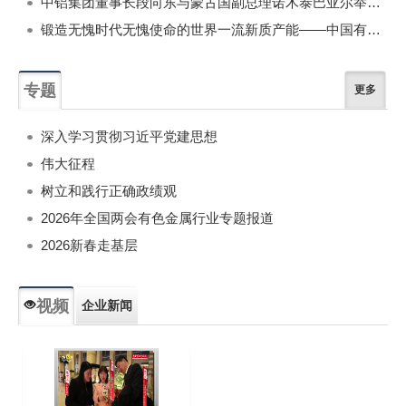
中铝集团董事长段向东与蒙古国副总理诺木泰巴亚尔举行会谈
锻造无愧时代无愧使命的世界一流新质产能——中国有色金属工业的战略应对与破局之道（二）
专题
更多
深入学习贯彻习近平党建思想
伟大征程
树立和践行正确政绩观
2026年全国两会有色金属行业专题报道
2026新春走基层
视频
企业新闻
专题新闻
人物专访