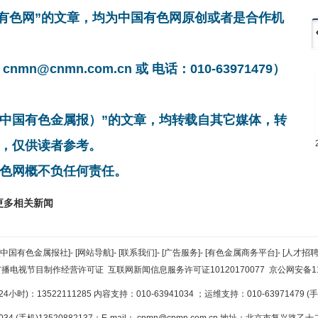
国有色网”的文章，均为中国有色网原创或者是合作机
cnmn.com.cn 或 电话：010-63971479）
非中国有色金属报）”的文章，均转载自其它媒体，转
，仅供读者参考。
色网概不负任何责任。
更多相关新闻
[中国有色金属报社]
-
[网站导航]
-
[联系我们]
-
[广告服务]
-
[有色金属商务平台]
-
[人才招聘
广播电视节目制作经营许可证
互联网新闻信息服务许可证10120170077
京公网安备110
小时)：13522111285 内容支持：010-63941034
；运维支持：010-63971479 (手机
34 (手机)13520882137；E-mail：
cnmn@cnmn.com.cn
地址：北京市复兴路乙十二