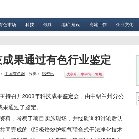
有色市场
科技
镁钛
地矿 建设
党建工作
企业文化
技成果通过有色行业鉴定
：
中国有色网
分类：
铝资讯
大字号
中字号
常规
持召开2008年科技成果鉴定会，由中铝兰州分公
成果通过了鉴定。
料，考察了项目实施现场，并经质询和讨论后认
共同完成的《阳极焙烧炉烟气联合式干法净化技术