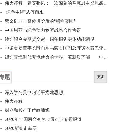
伟大征程丨延安整风：一次深刻的马克思主义思想教育运动
“绿色中铜”从何而来
紫金矿业：高位进阶后的“韧性突围”
中国恩菲与绿色动力签署战略合作协议
铸造铝合金期货交易一周年服务实体功能初显
中铝集团董事长段向东与蒙古国副总理诺木泰巴亚尔举行会谈
锻造无愧时代无愧使命的世界一流新质产能——中国有色金属工业的战略应对与破局之道（二）
专题
更多
深入学习贯彻习近平党建思想
伟大征程
树立和践行正确政绩观
2026年全国两会有色金属行业专题报道
2026新春走基层