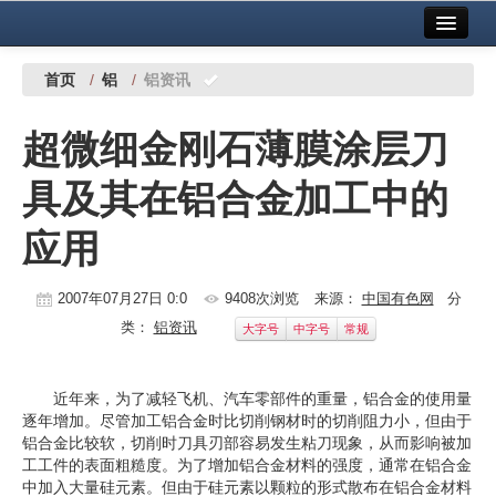
首页
中国有色金属报社主办
广告服务
首页
/
铝
/
铝资讯
要闻
超微细金刚石薄膜涂层刀
铜镍铅锌
具及其在铝合金加工中的
铝
应用
稀有稀土
有色市场
2007年07月27日 0:0
9408次浏览
来源：
中国有色网
分
类：
铝资讯
大字号
中字号
常规
科技
镁钛
近年来，为了减轻飞机、汽车零部件的重量，铝合金的使用量
逐年增加。尽管加工铝合金时比切削钢材时的切削阻力小，但由于
地矿 建设
铝合金比较软，切削时刀具刃部容易发生粘刀现象，从而影响被加
工工件的表面粗糙度。为了增加铝合金材料的强度，通常在铝合金
党建工作
中加入大量硅元素。但由于硅元素以颗粒的形式散布在铝合金材料