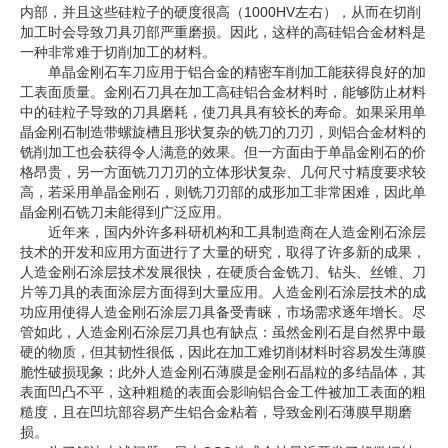
内部，并且这些硅粒子的硬度很高（1000HV左右），从而在切削
企业文化
加工时会导致刀具刃部严重磨损。因此，这样的高硅铝合金材料是
一种非常难于切削加工的材料。
《资源再生》杂志
单晶金刚石车刀应用于铝合金的精密车削加工能获得良好的加
工表面质量。金刚石刀具在加工高硅铝合金材料时，能够防止材料
行情报价
中的硅粒子导致的刀具磨耗，使刀具具有较长的寿命。如果采用单
晶金刚石制造带螺旋槽且形状复杂的铣刀的刀刃，则铝合金材料的
铣削加工也会获得令人满意的效果。但一方面由于单晶金刚石的价
数字报
格昂贵，另一方面铣刀刀刃的立体形状复杂、几何尺寸精度要求较
高，若采用单晶金刚石，则铣刀刃部的成形加工非常困难，因此单
晶金刚石铣刀未能得到广泛应用。
近年来，国内外许多科研机构和工具制造商在人造金刚石涂层
技术的开发和应用方面进行了大量的研究，取得了许多新的成果，
人造金刚石涂层技术发展很快，在硬质合金铣刀、钻头、丝锥、刀
片等刀具的表面涂层方面得到大量应用。人造金刚石涂层技术的成
功应用使得人造金刚石涂层刀具备受青睐，市场需求逐年增长。尽
管如此，人造金刚石涂层刀具也有缺点：虽然金刚石是自然界中最
硬的物质，但其韧性很低，因此在加工难切削材料时容易发生薄膜
脆性破损现象；此外人造金刚石薄膜是金刚石晶粒的多结晶体，其
表面凹凸不平，这种粗糙的表面会影响铝合金工件被加工表面的粗
糙度，且在凹坑部容易产生铝合金粘着，导致金刚石薄膜早期磨
损。