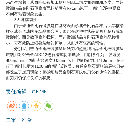
易产生粘着，从而降低被加工材料的加工精度和表面粗糙度。而超
微细结晶金刚石薄膜表面粗糙度在Ry1μm以下，切削试验中观察
不到有粘着现象发生。
2.3 薄膜韧性
由于普通金刚石薄膜是在基材表面形成金刚石晶核后，晶核沿
柱状成长形成的多结晶集合体，因此在这种柱状晶界间容易形成细
微裂纹进而导致薄膜的损坏。而超微细结晶金刚石薄膜的晶粒微
小，可有效防止细微裂纹的扩展，从而具有较高的韧性。
分别采用普通金刚石薄膜涂层铣刀和超微细结晶金刚石薄膜涂
层铣刀对铝合金ADC12进行湿式切削试验，切削条件为：线速度
400m/min，切削进给速度0.05mm/刃，切削深度0.1*10mm。在进
行了切削长度为1108m的切削试验后，普通金刚石薄膜涂层铣刀尖
部发生了崩刃现象；超微细结晶金刚石薄膜铣刀仅有少许的磨损，
而刀刃仍保持良好的状态。
责任编辑：CNMN
二审：淮金