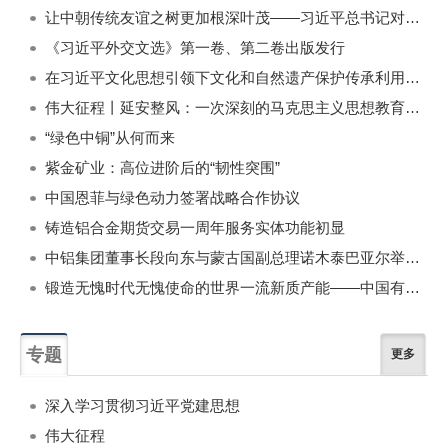
一周
每月
让中朝传统友谊之树更加根深叶茂——习近平总书记对朝鲜进行国事访问纪实
《习近平外交文选》第一卷、第二卷出版发行
在习近平文化思想引领下文化和自然遗产保护传承利用工作开创新局面
伟大征程丨延安整风：一次深刻的马克思主义思想教育运动
“绿色中铜”从何而来
紫金矿业：高位进阶后的“韧性突围”
中国恩菲与绿色动力签署战略合作协议
铸造铝合金期货交易一周年服务实体功能初显
中铝集团董事长段向东与蒙古国副总理诺木泰巴亚尔举行会谈
锻造无愧时代无愧使命的世界一流新质产能——中国有色金属工业的战略应对与破局之道（二）
专题
更多
深入学习贯彻习近平党建思想
伟大征程