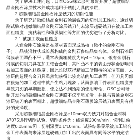
为了解决上述问题，日本OSG株式会社最近开发了超微细结
晶金刚石涂层技术并成功地用于铣削刀具的涂层。
2 超微细结晶金刚石涂层铣刀的切削性能
为了研究超微细结晶金刚石涂层铣刀的切削加工性能，通过切
削试验对超微细结晶金刚石涂层铣刀与未涂层超硬铣刀在被加工表
面粗糙度、抗粘着性和薄膜韧性等方面的优劣进行了分析对比。
2.1 被加工表面粗糙度
人造金刚石涂层是在基材表面形成晶核（微小的金刚石粒
子）、晶核沿柱状成长所构成的金刚石多结晶集合体。金刚石涂层
薄膜表面凹凸不平，通常表面粗糙度为Ry4～10μm。镀有金刚石
薄膜的切削刀具在加工铝合金时，其凹凸不平的表面形状会影响到
被加工表面的粗糙度，因此难以获得精加工所期待的光洁表面。未
涂层的超硬合金刀具虽然能获得比较光洁的加工表面，但刀具刃部
在很短的加工过程中就产生粘刀现象，从而影响工件表面粗糙度并
导致刀刃的早期磨损，使之达不到预期的使用寿命。OSG公司研
制开发的超微细结晶金刚石薄膜不仅平坦光滑，并且与普通金刚石
涂层铣刀的表面相比，超微细结晶金刚石薄膜涂层铣刀表面具有很
好的光泽度。
采用超微细结晶金刚石涂层φ10mm双刃铣刀对铝合金材料
A7075进行切削试验。切削条件为：线速度200m/min，切削进给
速度0.05mm/刃，切削深度0.1*10mm。试验结果显示被加工铝合
金工件表面与未涂层超硬铣刀加工出的表面具有同等水平的光洁
度。