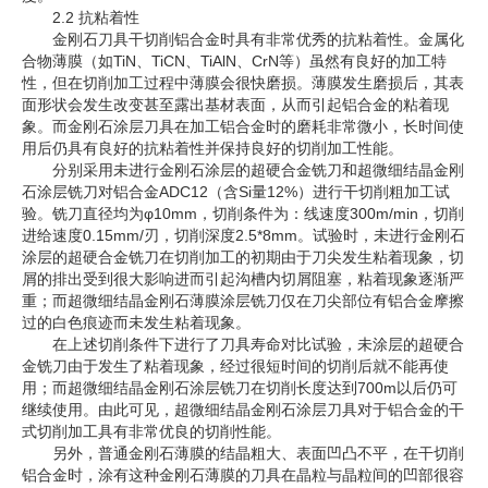
2.2 抗粘着性
金刚石刀具干切削铝合金时具有非常优秀的抗粘着性。金属化
合物薄膜（如TiN、TiCN、TiAlN、CrN等）虽然有良好的加工特
性，但在切削加工过程中薄膜会很快磨损。薄膜发生磨损后，其表
面形状会发生改变甚至露出基材表面，从而引起铝合金的粘着现
象。而金刚石涂层刀具在加工铝合金时的磨耗非常微小，长时间使
用后仍具有良好的抗粘着性并保持良好的切削加工性能。
分别采用未进行金刚石涂层的超硬合金铣刀和超微细结晶金刚
石涂层铣刀对铝合金ADC12（含Si量12%）进行干切削粗加工试
验。铣刀直径均为φ10mm，切削条件为：线速度300m/min，切削
进给速度0.15mm/刃，切削深度2.5*8mm。试验时，未进行金刚石
涂层的超硬合金铣刀在切削加工的初期由于刀尖发生粘着现象，切
屑的排出受到很大影响进而引起沟槽内切屑阻塞，粘着现象逐渐严
重；而超微细结晶金刚石薄膜涂层铣刀仅在刀尖部位有铝合金摩擦
过的白色痕迹而未发生粘着现象。
在上述切削条件下进行了刀具寿命对比试验，未涂层的超硬合
金铣刀由于发生了粘着现象，经过很短时间的切削后就不能再使
用；而超微细结晶金刚石涂层铣刀在切削长度达到700m以后仍可
继续使用。由此可见，超微细结晶金刚石涂层刀具对于铝合金的干
式切削加工具有非常优良的切削性能。
另外，普通金刚石薄膜的结晶粗大、表面凹凸不平，在干切削
铝合金时，涂有这种金刚石薄膜的刀具在晶粒与晶粒间的凹部很容