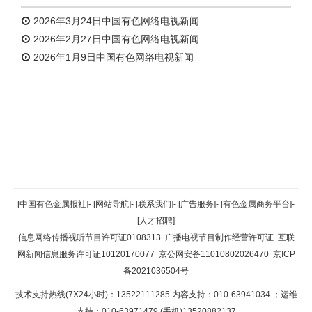
2026年3月24日中国有色网络电视新闻
2026年2月27日中国有色网络电视新闻
2026年1月9日中国有色网络电视新闻
返回顶部
[中国有色金属报社]
-
[网站导航]
-
[联系我们]
-
[广告服务]
-
[有色金属商务平台]
-
[人才招聘]
返回首页
信息网络传播视听节目许可证0108313
广播电视节目制作经营许可证
互联
网新闻信息服务许可证10120170077
京公网安备11010802026470
京ICP
备2021036504号
技术支持热线(7X24小时)：13522111285 内容支持：010-63941034
；运维
支持：010-63971479 (手机)13520882137