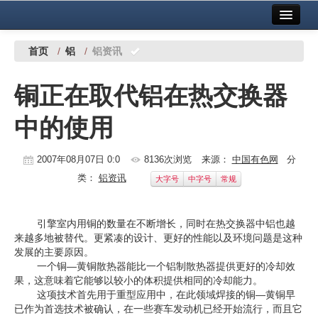
首页
中国有色金属报社主办
广告服务
首页
/
铝
/
铝资讯
要闻
铜正在取代铝在热交换器
铜镍铅锌
中的使用
铝
稀有稀土
2007年08月07日 0:0
8136次浏览
来源：
中国有色网
分
类：
铝资讯
大字号
中字号
常规
有色市场
科技
引擎室内用铜的数量在不断增长，同时在热交换器中铝也越
来越多地被替代。更紧凑的设计、更好的性能以及环境问题是这种
镁钛
发展的主要原因。
一个铜—黄铜散热器能比一个铝制散热器提供更好的冷却效
地矿 建设
果，这意味着它能够以较小的体积提供相同的冷却能力。
这项技术首先用于重型应用中，在此领域焊接的铜—黄铜早
党建工作
已作为首选技术被确认，在一些赛车发动机已经开始流行，而且它