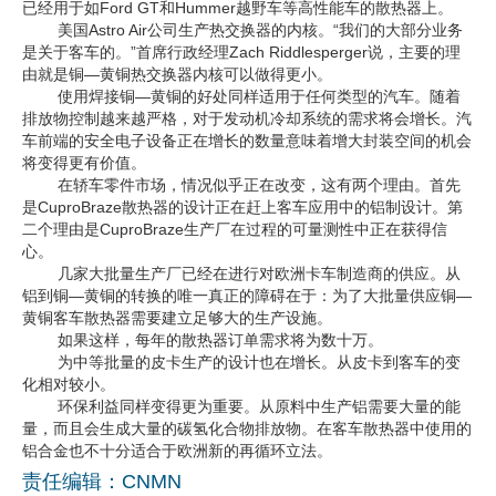
已经用于如Ford GT和Hummer越野车等高性能车的散热器上。
美国Astro Air公司生产热交换器的内核。“我们的大部分业务
企业文化
是关于客车的。”首席行政经理Zach Riddlesperger说，主要的理
由就是铜—黄铜热交换器内核可以做得更小。
《资源再生》杂志
使用焊接铜—黄铜的好处同样适用于任何类型的汽车。随着
排放物控制越来越严格，对于发动机冷却系统的需求将会增长。汽
行情报价
车前端的安全电子设备正在增长的数量意味着增大封装空间的机会
将变得更有价值。
数字报
在轿车零件市场，情况似乎正在改变，这有两个理由。首先
是CuproBraze散热器的设计正在赶上客车应用中的铝制设计。第
二个理由是CuproBraze生产厂在过程的可量测性中正在获得信
心。
几家大批量生产厂已经在进行对欧洲卡车制造商的供应。从
铝到铜—黄铜的转换的唯一真正的障碍在于：为了大批量供应铜—
黄铜客车散热器需要建立足够大的生产设施。
如果这样，每年的散热器订单需求将为数十万。
为中等批量的皮卡生产的设计也在增长。从皮卡到客车的变
化相对较小。
环保利益同样变得更为重要。从原料中生产铝需要大量的能
量，而且会生成大量的碳氢化合物排放物。在客车散热器中使用的
铝合金也不十分适合于欧洲新的再循环立法。
责任编辑：CNMN