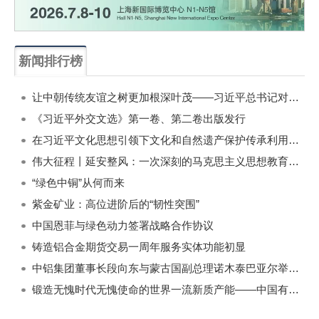
新闻排行榜
一周
每月
让中朝传统友谊之树更加根深叶茂——习近平总书记对朝鲜进行国事访问纪实
《习近平外交文选》第一卷、第二卷出版发行
在习近平文化思想引领下文化和自然遗产保护传承利用工作开创新局面
伟大征程丨延安整风：一次深刻的马克思主义思想教育运动
“绿色中铜”从何而来
紫金矿业：高位进阶后的“韧性突围”
中国恩菲与绿色动力签署战略合作协议
铸造铝合金期货交易一周年服务实体功能初显
中铝集团董事长段向东与蒙古国副总理诺木泰巴亚尔举行会谈
锻造无愧时代无愧使命的世界一流新质产能——中国有色金属工业的战略应对与破局之道（二）