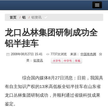
首页
中国有色金属报社主办
广告服务
首页
/
铝
/
铝资讯
要闻
龙口丛林集团研制成功全
铜镍铅锌
铝半挂车
铝
稀有稀土
2008年08月27日 15:41
7737次浏览
来源：
中国有色网
分
类：
铝资讯
大字号
中字号
常规
有色市场
科技
综合国内媒体8月27日消息：日前，我国具
镁钛
有自主知识产权的13米高低板全铝半挂车在山东省
地矿 建设
龙口丛林集团研制成功，并顺利通过省级科技成果
鉴定。
党建工作