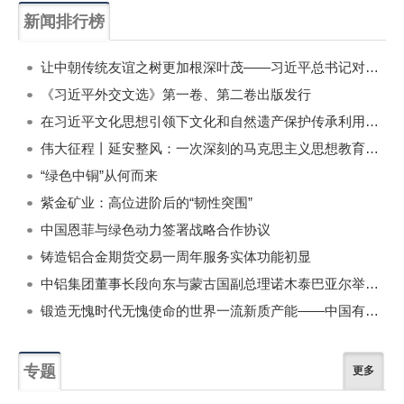
新闻排行榜
一周
每月
让中朝传统友谊之树更加根深叶茂——习近平总书记对朝鲜进行国事访问纪实
《习近平外交文选》第一卷、第二卷出版发行
在习近平文化思想引领下文化和自然遗产保护传承利用工作开创新局面
伟大征程丨延安整风：一次深刻的马克思主义思想教育运动
“绿色中铜”从何而来
紫金矿业：高位进阶后的“韧性突围”
中国恩菲与绿色动力签署战略合作协议
铸造铝合金期货交易一周年服务实体功能初显
中铝集团董事长段向东与蒙古国副总理诺木泰巴亚尔举行会谈
锻造无愧时代无愧使命的世界一流新质产能——中国有色金属工业的战略应对与破局之道（二）
专题
更多