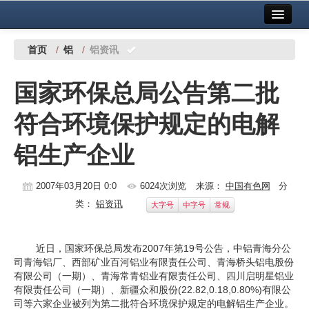
首页
中国有色金属报社主办
广告服务
首页
/
铝
/
铝资讯
要闻
国家环保总局公告第二批
铜镍铅锌
符合环境保护规定的电解
铝
铝生产企业
稀有稀土
有色市场
2007年03月20日 0:0
6024次浏览
来源：
中国有色网
分
类：
铝资讯
大字号
中字号
常规
科技
镁钛
近日，国家环保总局发布2007年第19号公告，中铝青海分公
司青海铝厂、西部矿业百河铝业有限责任公司、青海桥头铝电股份
地矿 建设
有限公司（一期）、青海常青铝业有限责任公司、四川启明星铝业
有限责任公司（一期）、新疆众和股份(22.82,0.18,0.80%)有限公
党建工作
司等六家企业被列为第二批符合环境保护规定的电解铝生产企业。