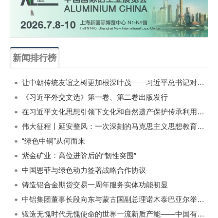
新闻排行榜
一周
每月
让中朝传统友谊之树更加根深叶茂——习近平总书记对朝鲜进行国事访问纪实
《习近平外交文选》第一卷、第二卷出版发行
在习近平文化思想引领下文化和自然遗产保护传承利用工作开创新局面
伟大征程丨延安整风：一次深刻的马克思主义思想教育运动
“绿色中铜”从何而来
紫金矿业：高位进阶后的“韧性突围”
中国恩菲与绿色动力签署战略合作协议
铸造铝合金期货交易一周年服务实体功能初显
中铝集团董事长段向东与蒙古国副总理诺木泰巴亚尔举行会谈
锻造无愧时代无愧使命的世界一流新质产能——中国有色金属工业的战略应对与破局之道（二）