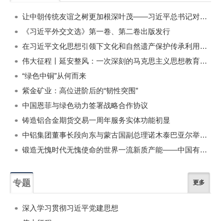
一周
每月
让中朝传统友谊之树更加根深叶茂——习近平总书记对朝鲜进行国事访问纪实
《习近平外交文选》第一卷、第二卷出版发行
在习近平文化思想引领下文化和自然遗产保护传承利用工作开创新局面
伟大征程丨延安整风：一次深刻的马克思主义思想教育运动
“绿色中铜”从何而来
紫金矿业：高位进阶后的“韧性突围”
中国恩菲与绿色动力签署战略合作协议
铸造铝合金期货交易一周年服务实体功能初显
中铝集团董事长段向东与蒙古国副总理诺木泰巴亚尔举行会谈
锻造无愧时代无愧使命的世界一流新质产能——中国有色金属工业的战略应对与破局之道（二）
专题
更多
深入学习贯彻习近平党建思想