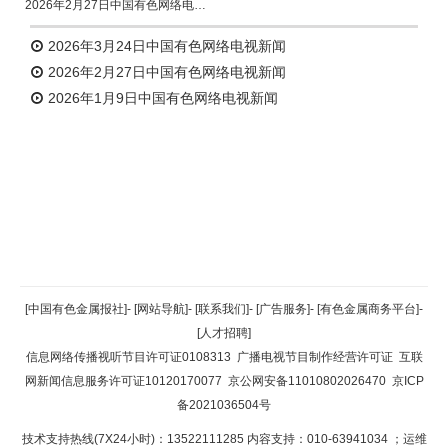
2026年2月27日中国有色网络电视新闻
2026年3月24日中国有色网络电视新闻
2026年2月27日中国有色网络电视新闻
2026年1月9日中国有色网络电视新闻
返回顶部
[中国有色金属报社]
-
[网站导航]
-
[联系我们]
-
[广告服务]
-
[有色金属商务平台]
-
[人才招聘]
返回首页
信息网络传播视听节目许可证0108313
广播电视节目制作经营许可证
互联
网新闻信息服务许可证10120170077
京公网安备11010802026470
京ICP
备2021036504号
技术支持热线(7X24小时)：13522111285 内容支持：010-63941034
；运维