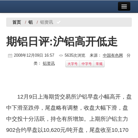
首页
中国有色金属报社主办
广告服务
首页
/
铝
/
铝资讯
要闻
期铝日评:沪铝高开低走
铜镍铅锌
2008年12月09日 16:57
5635次浏览
来源：
中国有色网
分
铝
类：
铝资讯
大字号
中字号
常规
稀有稀土
有色市场
科技
12月9日上海期货交易所沪铝早盘小幅高开，盘
中下滑至跌停，尾盘略有调整，收盘大幅下滑，盘
镁钛
中交投十分活跃，持仓有所增加。上期所沪铝主力
地矿 建设
902合约早盘以10,620元/吨开盘，尾盘收至10,170
党建工作