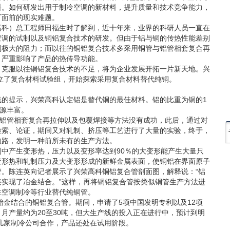
料。如何研发出用于制冷空调的新材料，提升质量和技术竞争能力，
厂面前的现实难题。
科）总工程师田福生时了解到，近十年来，业界的科研人员一直在
空调的试制以及铜铝复合技术的研发。但由于铝与铜的传热性能差别
到极大的阻力；而以往的铜铝复合技术多采用铜管与铝管相套复合再
，严重影响了产品的热传导功能。
克服以往铜铝复合技术的不足，将为企业发展开拓一片新天地。兴
成立了复合材料试验组，开始探索采用复合材料替代纯铜。
提示，兴荣高科认定铝是替代铜的最佳材料。铝的比重为铜的1
资源丰富。
铝管相套复合再拉伸以及包覆焊接等方法没有成功，此后，通过对
检索、论证，期间又对轧制、挤压等工艺进行了大量的实验，终于，
的路，发明一种前所未有的生产方法。
产生变形热，压力以及变形率达到90％的大变形能产生大量只
变形热和轧制压力及大变形形成的新鲜金属表面，使铜铝在界面原子
。陈连英向记者展示了兴荣高科铜铝复合管剖面图，解释说：“铝
实现了冶金结合。”这样，再将铜铝复合管按类似铜管生产方法进
在空调制冷等行业替代纯铜管。
金结合的铜铝复合管。期间，申请了5项中国发明专利以及12项
月产量约为20至30吨，但大生产线的投入正在进行中，预计到明
十几家制冷公司合作，产品还处在试用阶段。