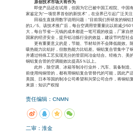
原创技术市场大有作为
即使产品还在试用，但因为它已被中国工程院、中国有色
家鉴定为“一项世界首创的新技术”，在业界已引起广泛关注
田福生直接用数字说明问题：“目前我们所研发的铜铝复
的1／5。该技术推广后，每台空调用管重量比以前减少50
大，每台节省一元钱的成本都是一笔可观的收益，厂家自
国家的经济安全，提升铝冶炼行业的效益，建设节约型社
更有重要意义的是，节能、节材却并不会降低能效。陈
吸热能力比铝好，但散热能力比铝差。铜铝复合管集中了
并通过特殊工艺实现充分的管层间冶金结合。经格力、美
铜铝复合管的空调能效比提高5％以上。
此外，除空调、冰箱等制冷行业外，汽车、装备制造、
前使用纯铜管的，都有用铜铝复合管替代的可能，因此产
美国、日本等国的制冷公司希望和兴荣公司合作，将铜铝
来源：知识产权报
责任编辑：CNMN
二审：淮金