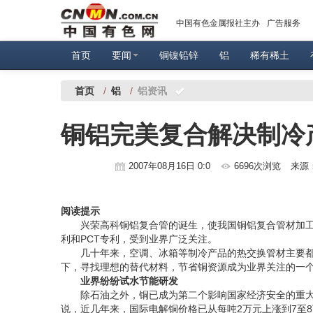
中国有色金属报社主办
广告服务
首页
要闻
铜镍铅锌
铝
稀有稀土
首页
/
铝
/
铝资讯
铜铝完美复合解决制冷
2007年08月16日 0:0
6696次浏览
来源
阅读提示
兴荣高科铜铝复合管的诞生，使我国铜铝复合管材加工
利和PCT专利，受到业界广泛关注。
几十年来，空调、冰箱等制冷产品的热交换管材主要都
下，寻找理想的替代材料，节省铜资源成为业界关注的一
业界纷纷试水节能研发
除石油之外，铜已成为第二个影响国家经济安全的重大
说，近几年来，国际电解铜价格已从每吨2万元上涨到7至