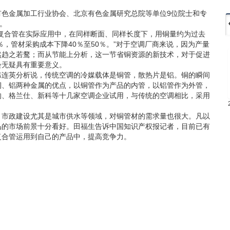
金属加工行业协会、北京有色金属研究总院等单位9位院士和专
。
合管在实际应用中，在同样断面、同样长度下，用铜量约为过去
％，管材采购成本下降40％至50％。”对于空调厂商来说，因为产量
然趋之若鹜；而从节能上分析，这一节省铜资源的新技术，对于促进
会无疑具有重要意义。
连英分析说，传统空调的冷媒载体是铜管，散热片是铝。铜的瞬间
铜、铝两种金属的优点，以铜管作为产品的内管，以铝管作为外管，
的、格兰仕、新科等十几家空调企业试用，与传统的空调相比，采用
市政建设尤其是城市供水等领域，对铜管材的需求量也很大。凡以
品的市场前景十分看好。田福生告诉中国知识产权报记者，目前已有
复合管运用到自己的产品中，提高竞争力。