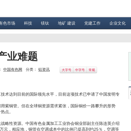
有色市场
科技
镁钛
地矿 建设
党建工作
企业文化
产业难题
：
中国有色网
分类：
铝资讯
大字号
中字号
常规
技术达到目前的国际领先水平，目前这项技术已申请了中国发明专
用紫铜管。但在全球铜资源需求紧张，国际铜价一路攀升的形势
个热点。
战略性资源。中国有色金属加工工业协会铜业部副主任陈连英介绍
8万元，相应地，铜管在空调成本中的比例已提高到约25％，空调等