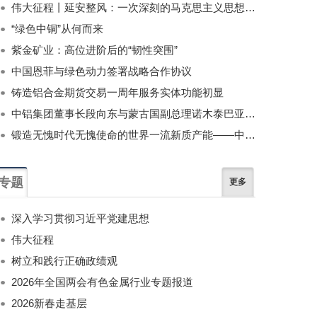
伟大征程丨延安整风：一次深刻的马克思主义思想教育运动
“绿色中铜”从何而来
紫金矿业：高位进阶后的“韧性突围”
中国恩菲与绿色动力签署战略合作协议
铸造铝合金期货交易一周年服务实体功能初显
中铝集团董事长段向东与蒙古国副总理诺木泰巴亚尔举行会谈
锻造无愧时代无愧使命的世界一流新质产能——中国有色金属工业的战略应对与破局之道（二）
专题
更多
深入学习贯彻习近平党建思想
伟大征程
树立和践行正确政绩观
2026年全国两会有色金属行业专题报道
2026新春走基层