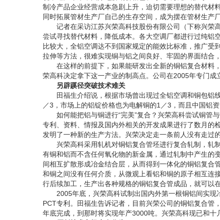
制冷产品企业经营成本急剧上升，迫切需要理想的替代材
同时拓展管材生产厂自己的生存空间，成为摆在管材生产
记者在采访江苏兴荣高科技股份有限公司（下称兴荣高
尝试寻找替代材料，降低成本。各大空调厂都进行过纯铝
比较大，全铝空调达不到国家规定的能效比标准，推广受
拉伸等方法，很难实现铜与铝之间良好、牢固的界面结合
在这样的前提下，如果能研发出全新的铜铝复合材料，
荣高科决定拿下这一产业的制高点。公司在2005年专门
另辟蹊径突破技术难关
田福生介绍说，根据市场曾出现过全铝空调和铜包铝线的
／3，市场上的铝锭价格也为电解铜的1／3，而且中国铝
如何能把铝与铜进行“完美”复合？兴荣高科尝试铜管与
专利、资料、情报及国内外相关的开发成果进行了数月的
发明了一种新的生产方法。兴荣决定走一条前人没有走过
兴荣高科采用轧机对铜铝复合管坯进行复合轧制，轧制中
有铜和铝而不含任何氧化物的新金属，通过轧制中产生的
间相互扩散形成冶金结合层，从而得到一体化的铜铝复合管
和铜之间没有任何介质，从微观上看铝和铜的原子相互连接
行后续加工，生产出各种规格的铜铝复合管成品，就可以
2005年底，兴荣高科试制出国内外第一根铜铝间实现冶
PCT专利。田福生告诉记者，目前兴荣公司的铜铝复合管，
年底完成，到那时将实现年产3000吨。兴荣高科现已和