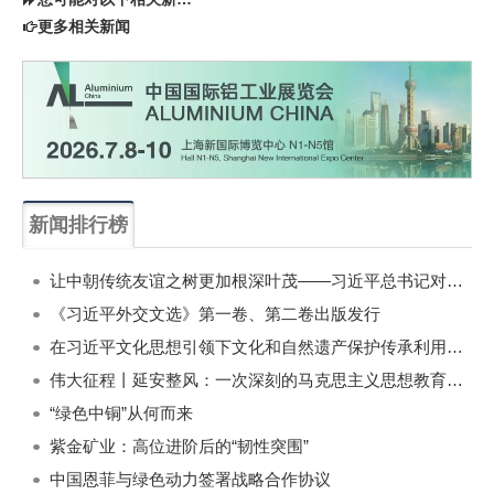
更多相关新闻
新闻排行榜
一周
每月
让中朝传统友谊之树更加根深叶茂——习近平总书记对朝鲜进行国事访问纪实
《习近平外交文选》第一卷、第二卷出版发行
在习近平文化思想引领下文化和自然遗产保护传承利用工作开创新局面
伟大征程丨延安整风：一次深刻的马克思主义思想教育运动
“绿色中铜”从何而来
紫金矿业：高位进阶后的“韧性突围”
中国恩菲与绿色动力签署战略合作协议