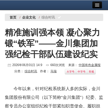
首页
中国有色金属报社主办
广告服务
首页
/
企业文化
/
综合时讯
要闻
精准施训强本领 凝心聚力
铜镍铅锌
锻“铁军”——金川集团加
铝
强纪检干部队伍建设纪实
稀有稀土
有色市场
2026年06月01日 14:9
660次浏览
来源：
中国有色金属报
分类：
综合时讯
作者：
马瑞
大字号
中字号
常规
科技
镁钛
今年以来，针对纪检系统新人多的实际，金川
地矿 建设
集团股份有限公司（以下简称“金川集团”）纪委、监
党建工作
察专员办公室组织纪检干部紧扣职责使命、履职担