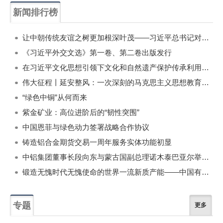
新闻排行榜
一周
每月
让中朝传统友谊之树更加根深叶茂——习近平总书记对朝鲜进行国事访问纪实
《习近平外交文选》第一卷、第二卷出版发行
在习近平文化思想引领下文化和自然遗产保护传承利用工作开创新局面
伟大征程丨延安整风：一次深刻的马克思主义思想教育运动
“绿色中铜”从何而来
紫金矿业：高位进阶后的“韧性突围”
中国恩菲与绿色动力签署战略合作协议
铸造铝合金期货交易一周年服务实体功能初显
中铝集团董事长段向东与蒙古国副总理诺木泰巴亚尔举行会谈
锻造无愧时代无愧使命的世界一流新质产能——中国有色金属工业的战略应对与破局之道（二）
专题
更多