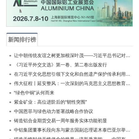
新闻排行榜
一周
每月
让中朝传统友谊之树更加根深叶茂——习近平总书记对朝鲜进行国事访问纪实
《习近平外交文选》第一卷、第二卷出版发行
在习近平文化思想引领下文化和自然遗产保护传承利用工作开创新局面
伟大征程丨延安整风：一次深刻的马克思主义思想教育运动
“绿色中铜”从何而来
紫金矿业：高位进阶后的“韧性突围”
中国恩菲与绿色动力签署战略合作协议
铸造铝合金期货交易一周年服务实体功能初显
中铝集团董事长段向东与蒙古国副总理诺木泰巴亚尔举行会谈