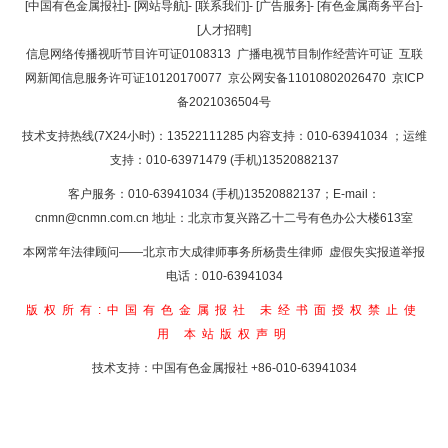
返回顶部
[中国有色金属报社]
-
[网站导航]
-
[联系我们]
-
[广告服务]
-
[有色金属商务平台]
-
[人才招聘]
返回首页
信息网络传播视听节目许可证0108313
广播电视节目制作经营许可证
互联
网新闻信息服务许可证10120170077
京公网安备11010802026470
京ICP
备2021036504号
技术支持热线(7X24小时)：13522111285 内容支持：010-63941034
；运维
支持：010-63971479 (手机)13520882137
客户服务：010-63941034 (手机)13520882137；E-mail：
cnmn@cnmn.com.cn
地址：北京市复兴路乙十二号有色办公大楼613室
本网常年法律顾问——北京市大成律师事务所杨贵生律师 虚假失实报道举报
电话：010-63941034
版权所有:中国有色金属报社
未经书面授权禁止使
用
本站版权声明
技术支持：中国有色金属报社
+86-010-63941034