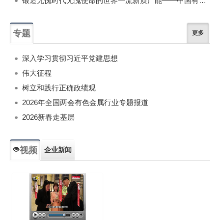
锻造无愧时代无愧使命的世界一流新质产能——中国有色金属工业的战略应对与破局之道（二）
专题
更多
深入学习贯彻习近平党建思想
伟大征程
树立和践行正确政绩观
2026年全国两会有色金属行业专题报道
2026新春走基层
视频
企业新闻
专题新闻
人物专访