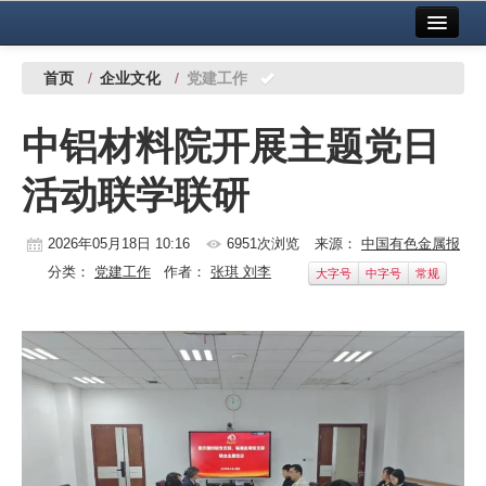
首页
中国有色金属报社主办
广告服务
首页
/
企业文化
/
党建工作
要闻
中铝材料院开展主题党日
铜镍铅锌
活动联学联研
铝
稀有稀土
2026年05月18日 10:16
6951次浏览
来源：
中国有色金属报
分类：
党建工作
作者：
张琪 刘李
大字号
中字号
常规
有色市场
科技
镁钛
地矿 建设
党建工作