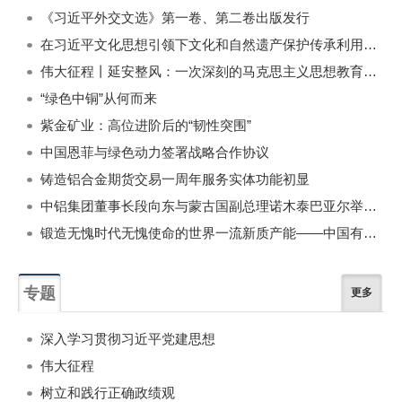
《习近平外交文选》第一卷、第二卷出版发行
在习近平文化思想引领下文化和自然遗产保护传承利用工作开创新局面
伟大征程丨延安整风：一次深刻的马克思主义思想教育运动
“绿色中铜”从何而来
紫金矿业：高位进阶后的“韧性突围”
中国恩菲与绿色动力签署战略合作协议
铸造铝合金期货交易一周年服务实体功能初显
中铝集团董事长段向东与蒙古国副总理诺木泰巴亚尔举行会谈
锻造无愧时代无愧使命的世界一流新质产能——中国有色金属工业的战略应对与破局之道（二）
专题
更多
深入学习贯彻习近平党建思想
伟大征程
树立和践行正确政绩观