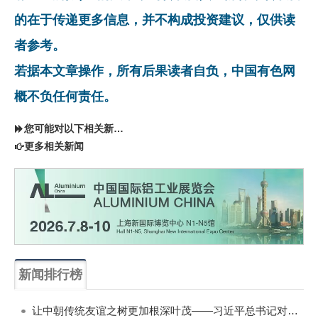
的在于传递更多信息，并不构成投资建议，仅供读
者参考。
若据本文章操作，所有后果读者自负，中国有色网
概不负任何责任。
您可能对以下相关新闻同样感兴趣
更多相关新闻
新闻排行榜
一周
每月
让中朝传统友谊之树更加根深叶茂——习近平总书记对朝鲜进行国事访问纪实