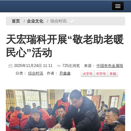
首页
中国有色金属报社主办
广告服务
首页
/
企业文化
/
综合时讯
要闻
天宏瑞科开展“敬老助老暖
铜镍铅锌
民心”活动
铝
稀有稀土
2025年11月24日 11:11
725次浏览
来源：
中国有色金属报
分类：
综合时讯
作者：
乔鑫鑫
大字号
中字号
常规
有色市场
科技
镁钛
地矿 建设
党建工作