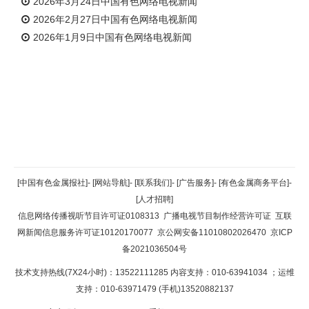
2026年3月24日中国有色网络电视新闻
2026年2月27日中国有色网络电视新闻
2026年1月9日中国有色网络电视新闻
返回顶部
[中国有色金属报社]
-
[网站导航]
-
[联系我们]
-
[广告服务]
-
[有色金属商务平台]
-
[人才招聘]
返回首页
信息网络传播视听节目许可证0108313
广播电视节目制作经营许可证
互联
网新闻信息服务许可证10120170077
京公网安备11010802026470
京ICP
备2021036504号
技术支持热线(7X24小时)：13522111285 内容支持：010-63941034
；运维
支持：010-63971479 (手机)13520882137