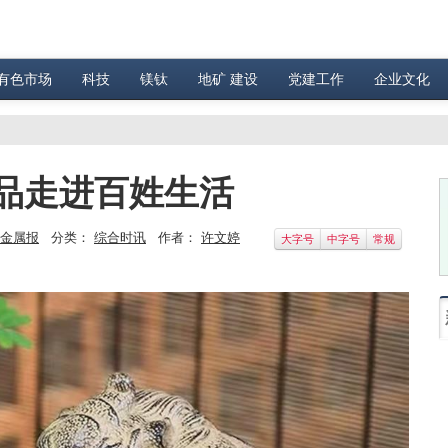
有色市场
科技
镁钛
地矿 建设
党建工作
企业文化
品走进百姓生活
金属报
分类：
综合时讯
作者：
许文婷
大字号
中字号
常规