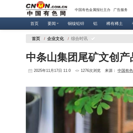
中国有色金属报社主办
广告服务
首页
要闻
铜镍铅锌
铝
稀有稀土
首页
/
企业文化
/
综合时讯
中条山集团尾矿文创产
2025年11月17日 11:0
1276次浏览
来源：
中国有色