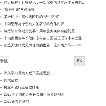
伟大征程丨延安整风：一次深刻的马克思主义思想教育运动
“绿色中铜”从何而来
紫金矿业：高位进阶后的“韧性突围”
中国恩菲与绿色动力签署战略合作协议
铸造铝合金期货交易一周年服务实体功能初显
中铝集团董事长段向东与蒙古国副总理诺木泰巴亚尔举行会谈
锻造无愧时代无愧使命的世界一流新质产能——中国有色金属工业的战略应对与破局之道（二）
专题
更多
深入学习贯彻习近平党建思想
伟大征程
树立和践行正确政绩观
2026年全国两会有色金属行业专题报道
2026新春走基层