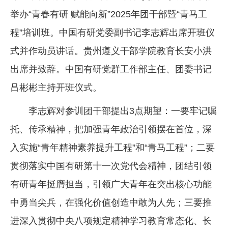
举办“青春有研 赋能向新”2025年团干部暨“青马工
企业文化
程”培训班。中国有研党委副书记李志辉出席开班仪
《资源再生》杂志
式并作动员讲话。贵州遵义干部学院教育长安小洪
行情报价
出席并致辞。中国有研党群工作部主任、团委书记
数字报
吕彬彬主持开班仪式。
李志辉对参训团干部提出3点期望：一要牢记嘱
托、传承精神，把加强青年政治引领摆在首位，深
入实施“青年精神素养提升工程”和“青马工程”；二要
贯彻落实中国有研第十一次党代会精神，团结引领
有研青年挺膺担当，引领广大青年在突出核心功能
中勇当尖兵，在强化价值创造中敢为人先；三要推
进深入贯彻中央八项规定精神学习教育常态化、长