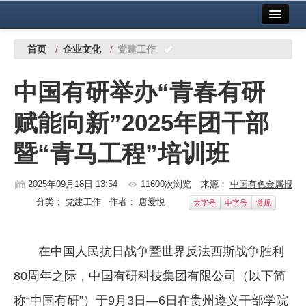
首页
中国有色金属报社主办
广告服务
首页
/
企业文化
/
党建工作
要闻
中国有研举办“青春有研
铜镍铅锌
赋能向新”2025年团干部
铝
暨“青马工程”培训班
稀有稀土
有色市场
2025年09月18日 13:54
11600次浏览
来源：
中国有色金属报
分类：
党建工作
作者：
唐爱悦
大字号
中字号
常规
科技
镁钛
在中国人民抗日战争暨世界反法西斯战争胜利
地矿 建设
80周年之际，中国有研科技集团有限公司（以下简
党建工作
称“中国有研”）于9月3日—6日在贵州遵义干部学院