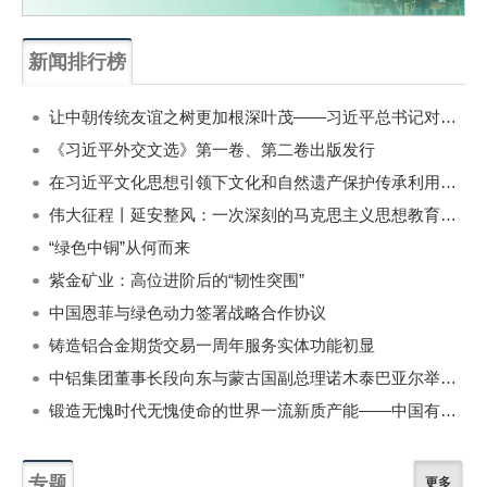
新闻排行榜
一周
每月
让中朝传统友谊之树更加根深叶茂——习近平总书记对朝鲜进行国事访问纪实
《习近平外交文选》第一卷、第二卷出版发行
在习近平文化思想引领下文化和自然遗产保护传承利用工作开创新局面
伟大征程丨延安整风：一次深刻的马克思主义思想教育运动
“绿色中铜”从何而来
紫金矿业：高位进阶后的“韧性突围”
中国恩菲与绿色动力签署战略合作协议
铸造铝合金期货交易一周年服务实体功能初显
中铝集团董事长段向东与蒙古国副总理诺木泰巴亚尔举行会谈
锻造无愧时代无愧使命的世界一流新质产能——中国有色金属工业的战略应对与破局之道（二）
专题
更多