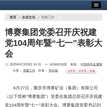
首页
中国有色金属报社主办
广告服务
首页
/
企业文化
/
党建工作
要闻
博赛集团党委召开庆祝建
铜镍铅锌
党104周年暨“七一”表彰大
铝
会
稀有稀土
有色市场
2025年07月03日 14:31
14244次浏览
来源：
中国有色金属报
分类：
党建工作
作者：
韦宗福
大字号
中字号
常规
科技
镁钛
6月27日，重庆市博赛矿业（集团）有限公司
地矿 建设
（以下简称“博赛集团”）党委在集团总部召开庆祝建
党建工作
党104周年暨“七一”表彰大会。博赛集团党委书记刘