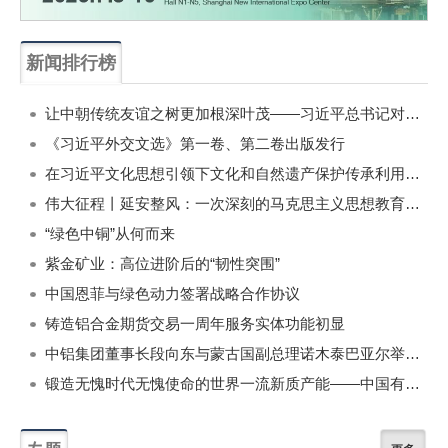
新闻排行榜
一周
每月
让中朝传统友谊之树更加根深叶茂——习近平总书记对朝鲜进行国事访问纪实
《习近平外交文选》第一卷、第二卷出版发行
在习近平文化思想引领下文化和自然遗产保护传承利用工作开创新局面
伟大征程丨延安整风：一次深刻的马克思主义思想教育运动
“绿色中铜”从何而来
紫金矿业：高位进阶后的“韧性突围”
中国恩菲与绿色动力签署战略合作协议
铸造铝合金期货交易一周年服务实体功能初显
中铝集团董事长段向东与蒙古国副总理诺木泰巴亚尔举行会谈
锻造无愧时代无愧使命的世界一流新质产能——中国有色金属工业的战略应对与破局之道（二）