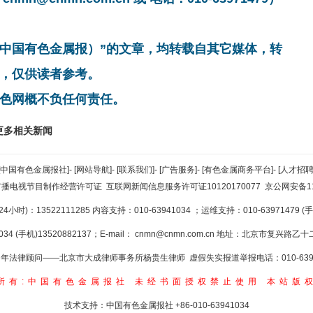
非中国有色金属报）”的文章，均转载自其它媒体，转
，仅供读者参考。
色网概不负任何责任。
更多相关新闻
[中国有色金属报社]
-
[网站导航]
-
[联系我们]
-
[广告服务]
-
[有色金属商务平台]
-
[人才招聘
广播电视节目制作经营许可证
互联网新闻信息服务许可证10120170077
京公网安备110
小时)：13522111285 内容支持：010-63941034
；运维支持：010-63971479 (手机
34 (手机)13520882137；E-mail：
cnmn@cnmn.com.cn
地址：北京市复兴路乙十二
年法律顾问——北京市大成律师事务所杨贵生律师 虚假失实报道举报电话：010-6394
所有:中国有色金属报社
未经书面授权禁止使用
本站版
技术支持：中国有色金属报社
+86-010-63941034