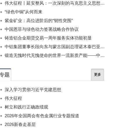
伟大征程丨延安整风：一次深刻的马克思主义思想教育运动
“绿色中铜”从何而来
紫金矿业：高位进阶后的“韧性突围”
中国恩菲与绿色动力签署战略合作协议
铸造铝合金期货交易一周年服务实体功能初显
中铝集团董事长段向东与蒙古国副总理诺木泰巴亚尔举行会谈
锻造无愧时代无愧使命的世界一流新质产能——中国有色金属工业的战略应对与破局之道（二）
专题
更多
深入学习贯彻习近平党建思想
伟大征程
树立和践行正确政绩观
2026年全国两会有色金属行业专题报道
2026新春走基层