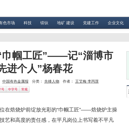
有色市场
科技
镁钛
地矿 建设
党建工作
企业文化
巾帼工匠”——记“淄博市
先进个人”杨春花
：
中国有色金属报
分类：
先锋人物
作者：
王艾梅 李丙莲
字号
中字号
常规
位在焙烧炉前绽放光彩的“巾帼工匠”——焙烧炉主操
技艺和高度的责任感，在平凡岗位上书写着不平凡