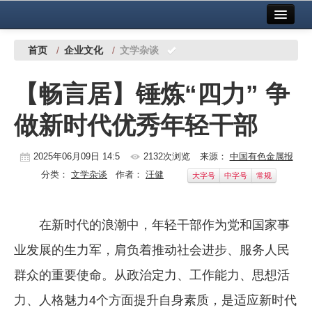
首页
中国有色金属报社主办
广告服务
首页
/
企业文化
/
文学杂谈
要闻
【畅言居】锤炼“四力” 争
铜镍铅锌
做新时代优秀年轻干部
铝
稀有稀土
2025年06月09日 14:5
2132次浏览
来源：
中国有色金属报
分类：
文学杂谈
作者：
汪健
大字号
中字号
常规
有色市场
科技
在新时代的浪潮中，年轻干部作为党和国家事
镁钛
业发展的生力军，肩负着推动社会进步、服务人民
地矿 建设
群众的重要使命。从政治定力、工作能力、思想活
力、人格魅力4个方面提升自身素质，是适应新时代
党建工作