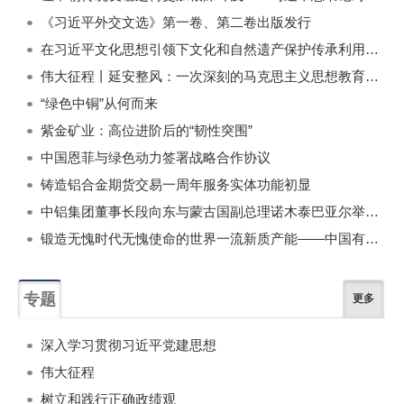
《习近平外交文选》第一卷、第二卷出版发行
在习近平文化思想引领下文化和自然遗产保护传承利用工作开创新局面
伟大征程丨延安整风：一次深刻的马克思主义思想教育运动
“绿色中铜”从何而来
紫金矿业：高位进阶后的“韧性突围”
中国恩菲与绿色动力签署战略合作协议
铸造铝合金期货交易一周年服务实体功能初显
中铝集团董事长段向东与蒙古国副总理诺木泰巴亚尔举行会谈
锻造无愧时代无愧使命的世界一流新质产能——中国有色金属工业的战略应对与破局之道（二）
专题
更多
深入学习贯彻习近平党建思想
伟大征程
树立和践行正确政绩观