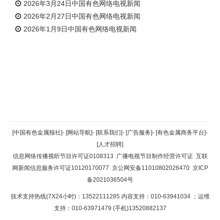
2026年3月24日中国有色网络电视新闻
2026年2月27日中国有色网络电视新闻
2026年1月9日中国有色网络电视新闻
返回顶部
[中国有色金属报社]
-
[网站导航]
-
[联系我们]
-
[广告服务]
-
[有色金属商务平台]
-
[人才招聘]
返回首页
信息网络传播视听节目许可证0108313
广播电视节目制作经营许可证
互联
网新闻信息服务许可证10120170077
京公网安备11010802026470
京ICP
备2021036504号
技术支持热线(7X24小时)：13522111285 内容支持：010-63941034
；运维
支持：010-63971479 (手机)13520882137