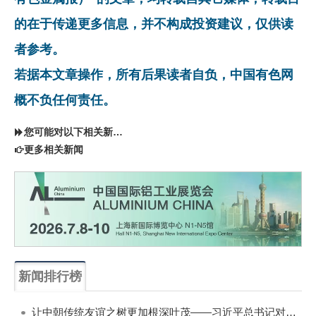
的在于传递更多信息，并不构成投资建议，仅供读
者参考。
若据本文章操作，所有后果读者自负，中国有色网
概不负任何责任。
您可能对以下相关新闻同样感兴趣
更多相关新闻
新闻排行榜
一周
每月
让中朝传统友谊之树更加根深叶茂——习近平总书记对朝鲜进行国事访问纪实