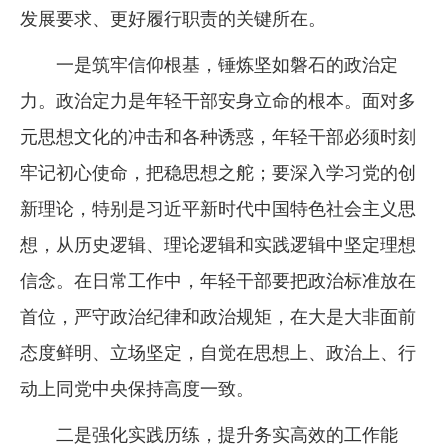
发展要求、更好履行职责的关键所在。
企业文化
一是筑牢信仰根基，锤炼坚如磐石的政治定
《资源再生》杂志
力。政治定力是年轻干部安身立命的根本。面对多
行情报价
元思想文化的冲击和各种诱惑，年轻干部必须时刻
数字报
牢记初心使命，把稳思想之舵；要深入学习党的创
新理论，特别是习近平新时代中国特色社会主义思
想，从历史逻辑、理论逻辑和实践逻辑中坚定理想
信念。在日常工作中，年轻干部要把政治标准放在
首位，严守政治纪律和政治规矩，在大是大非面前
态度鲜明、立场坚定，自觉在思想上、政治上、行
动上同党中央保持高度一致。
二是强化实践历练，提升务实高效的工作能