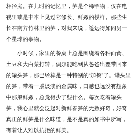
相径庭。在儿时的记忆里，笋是个稀罕物，仅在电
企业文化
视里或是书本上见过它修长、鲜嫩的模样。那些生
《资源再生》杂志
长在南方竹林里的笋，对我来说，遥远得如同另一
行情报价
个星球的事物。
数字报
小时候，家里的餐桌上总是围绕着各种面食、
土豆和大白菜打转，偶尔能吃到从爸爸出差带回来
的罐头笋，那已经算是一种特别的“加餐”了。罐头里
的笋，带着一股淡淡的金属味，口感也远没有想象
中那般鲜嫩，总觉得少了些什么。每次吃着罐头
笋，我心里就会泛起对新鲜春笋的无数好奇，好奇
真正的鲜笋是什么味道，是不是真的如书中所写，
有着让人难以抗拒的鲜美。