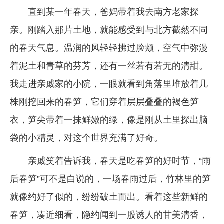
直到某一年春天，爸妈带着我去南方老家探
亲。刚踏入那片土地，就能感受到与北方截然不同
的春天气息。温润的风轻轻拂过脸颊，空气中弥漫
着泥土和青草的芬芳，还有一丝若有若无的清甜。
我走进亲戚家的小院，一眼就看到角落里堆放着几
株刚挖回来的春笋，它们穿着层层叠叠的褐色笋
衣，笋尖带着一抹鲜嫩的绿，像是刚从土里探出脑
袋的小精灵，对这个世界充满了好奇。
亲戚笑着告诉我，春天是吃春笋的好时节，“雨
后春笋”可不是白说的，一场春雨过后，竹林里的笋
就像约好了似的，纷纷破土而出。看着这些新鲜的
春笋，凑近细看，隐约闻到一股诱人的甘美清香，