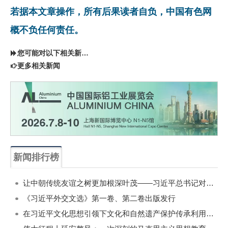
若据本文章操作，所有后果读者自负，中国有色网
概不负任何责任。
您可能对以下相关新闻同样感兴趣
更多相关新闻
新闻排行榜
一周
每月
让中朝传统友谊之树更加根深叶茂——习近平总书记对朝鲜进行国事访问纪实
《习近平外交文选》第一卷、第二卷出版发行
在习近平文化思想引领下文化和自然遗产保护传承利用工作开创新局面