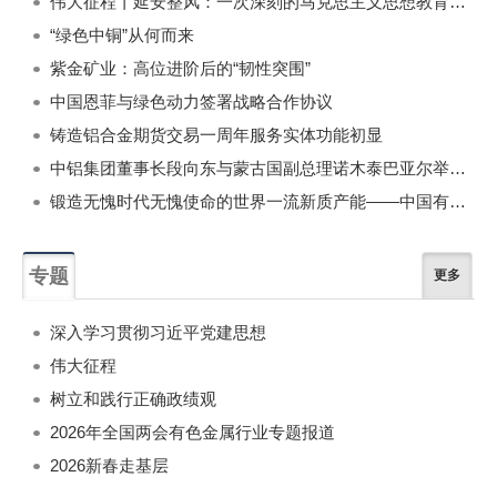
伟大征程丨延安整风：一次深刻的马克思主义思想教育运动
“绿色中铜”从何而来
紫金矿业：高位进阶后的“韧性突围”
中国恩菲与绿色动力签署战略合作协议
铸造铝合金期货交易一周年服务实体功能初显
中铝集团董事长段向东与蒙古国副总理诺木泰巴亚尔举行会谈
锻造无愧时代无愧使命的世界一流新质产能——中国有色金属工业的战略应对与破局之道（二）
专题
更多
深入学习贯彻习近平党建思想
伟大征程
树立和践行正确政绩观
2026年全国两会有色金属行业专题报道
2026新春走基层