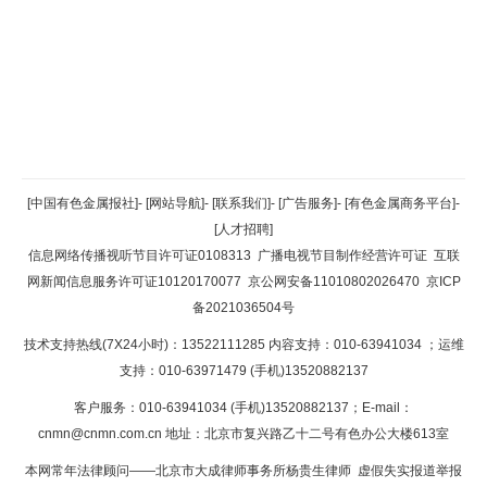
返回顶部
[中国有色金属报社]
-
[网站导航]
-
[联系我们]
-
[广告服务]
-
[有色金属商务平台]
-
[人才招聘]
返回首页
信息网络传播视听节目许可证0108313
广播电视节目制作经营许可证
互联
网新闻信息服务许可证10120170077
京公网安备11010802026470
京ICP
备2021036504号
技术支持热线(7X24小时)：13522111285 内容支持：010-63941034
；运维
支持：010-63971479 (手机)13520882137
客户服务：010-63941034 (手机)13520882137；E-mail：
cnmn@cnmn.com.cn
地址：北京市复兴路乙十二号有色办公大楼613室
本网常年法律顾问——北京市大成律师事务所杨贵生律师 虚假失实报道举报