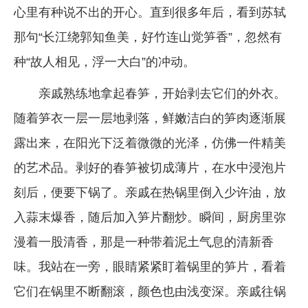
心里有种说不出的开心。直到很多年后，看到苏轼
那句“长江绕郭知鱼美，好竹连山觉笋香”，忽然有
种“故人相见，浮一大白”的冲动。
亲戚熟练地拿起春笋，开始剥去它们的外衣。
随着笋衣一层一层地剥落，鲜嫩洁白的笋肉逐渐展
露出来，在阳光下泛着微微的光泽，仿佛一件精美
的艺术品。剥好的春笋被切成薄片，在水中浸泡片
刻后，便要下锅了。亲戚在热锅里倒入少许油，放
入蒜末爆香，随后加入笋片翻炒。瞬间，厨房里弥
漫着一股清香，那是一种带着泥土气息的清新香
味。我站在一旁，眼睛紧紧盯着锅里的笋片，看着
它们在锅里不断翻滚，颜色也由浅变深。亲戚往锅