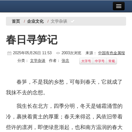
首页
中国有色金属报社主办
广告服务
首页
/
企业文化
/
文学杂谈
要闻
春日寻笋记
铜镍铅锌
2025年05月26日 11:53
2003次浏览
来源：
中国有色金属报
铝
分类：
文学杂谈
作者：
张念
大字号
中字号
常规
稀有稀土
有色市场
春笋，不是我的乡愁，可每到春天，它就成了
科技
我抹不去的念想。
镁钛
我生长在北方，四季分明，冬天是铺霜涌雪的
地矿 建设
冷，裹挟着黄土的厚重；春天来得迟，风依旧带着
些许的凛冽，即便绿意渐起，也和南方温润的春大
党建工作