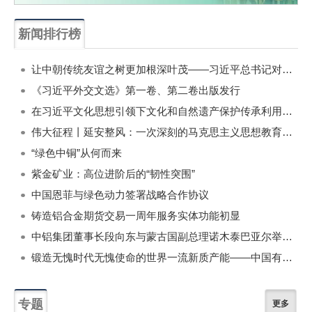
新闻排行榜
一周
每月
让中朝传统友谊之树更加根深叶茂——习近平总书记对朝鲜进行国事访问纪实
《习近平外交文选》第一卷、第二卷出版发行
在习近平文化思想引领下文化和自然遗产保护传承利用工作开创新局面
伟大征程丨延安整风：一次深刻的马克思主义思想教育运动
“绿色中铜”从何而来
紫金矿业：高位进阶后的“韧性突围”
中国恩菲与绿色动力签署战略合作协议
铸造铝合金期货交易一周年服务实体功能初显
中铝集团董事长段向东与蒙古国副总理诺木泰巴亚尔举行会谈
锻造无愧时代无愧使命的世界一流新质产能——中国有色金属工业的战略应对与破局之道（二）
专题
更多