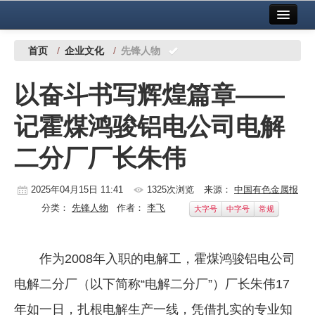
首页
中国有色金属报社主办
广告服务
首页
/
企业文化
/
先锋人物
要闻
以奋斗书写辉煌篇章——
铜镍铅锌
记霍煤鸿骏铝电公司电解
铝
二分厂厂长朱伟
稀有稀土
有色市场
2025年04月15日 11:41
1325次浏览
来源：
中国有色金属报
分类：
先锋人物
作者：
李飞
大字号
中字号
常规
科技
镁钛
作为2008年入职的电解工，霍煤鸿骏铝电公司
地矿 建设
电解二分厂（以下简称“电解二分厂”）厂长朱伟17
党建工作
年如一日，扎根电解生产一线，凭借扎实的专业知