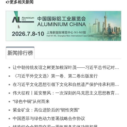
更多相关新闻
新闻排行榜
一周
每月
让中朝传统友谊之树更加根深叶茂——习近平总书记对朝鲜进行国事访问纪实
《习近平外交文选》第一卷、第二卷出版发行
在习近平文化思想引领下文化和自然遗产保护传承利用工作开创新局面
伟大征程丨延安整风：一次深刻的马克思主义思想教育运动
“绿色中铜”从何而来
紫金矿业：高位进阶后的“韧性突围”
中国恩菲与绿色动力签署战略合作协议
铸造铝合金期货交易一周年服务实体功能初显