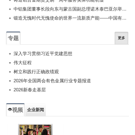
中铝集团董事长段向东与蒙古国副总理诺木泰巴亚尔举行会谈
锻造无愧时代无愧使命的世界一流新质产能——中国有色金属工业的战略应对与破局之道（二）
专题
更多
深入学习贯彻习近平党建思想
伟大征程
树立和践行正确政绩观
2026年全国两会有色金属行业专题报道
2026新春走基层
视频
企业新闻
专题新闻
人物专访