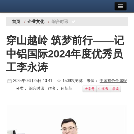
首页
中国有色金属报社主办
广告服务
首页
/
企业文化
/
综合时讯
要闻
穿山越岭 筑梦前行——记
铜镍铅锌
中铝国际2024年度优秀员
铝
工李永涛
稀有稀土
有色市场
2025年03月25日 13:41
1509次浏览
来源：
中国有色金属报
分类：
综合时讯
作者：
何新菲
大字号
中字号
常规
科技
镁钛
地矿 建设
党建工作