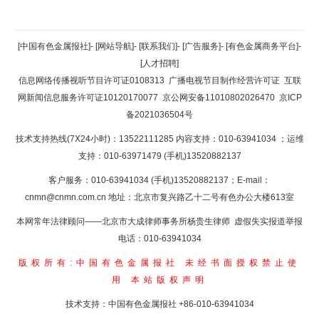
返回顶部
[中国有色金属报社]
-
[网站导航]
-
[联系我们]
-
[广告服务]
-
[有色金属商务平台]
-
[人才招聘]
返回首页
信息网络传播视听节目许可证0108313
广播电视节目制作经营许可证
互联
网新闻信息服务许可证10120170077
京公网安备11010802026470
京ICP
备2021036504号
技术支持热线(7X24小时)：13522111285 内容支持：010-63941034
；运维
支持：010-63971479 (手机)13520882137
客户服务：010-63941034 (手机)13520882137；E-mail：
cnmn@cnmn.com.cn
地址：北京市复兴路乙十二号有色办公大楼613室
本网常年法律顾问——北京市大成律师事务所杨贵生律师 虚假失实报道举报
电话：010-63941034
版权所有:中国有色金属报社
未经书面授权禁止使
用
本站版权声明
技术支持：中国有色金属报社
+86-010-63941034