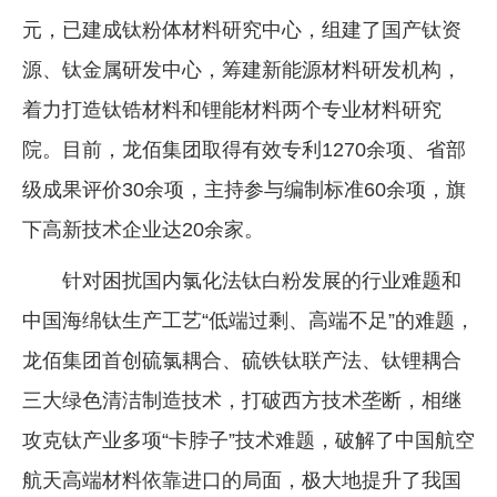
元，已建成钛粉体材料研究中心，组建了国产钛资
源、钛金属研发中心，筹建新能源材料研发机构，
着力打造钛锆材料和锂能材料两个专业材料研究
院。目前，龙佰集团取得有效专利1270余项、省部
级成果评价30余项，主持参与编制标准60余项，旗
下高新技术企业达20余家。
针对困扰国内氯化法钛白粉发展的行业难题和
中国海绵钛生产工艺“低端过剩、高端不足”的难题，
龙佰集团首创硫氯耦合、硫铁钛联产法、钛锂耦合
三大绿色清洁制造技术，打破西方技术垄断，相继
攻克钛产业多项“卡脖子”技术难题，破解了中国航空
航天高端材料依靠进口的局面，极大地提升了我国