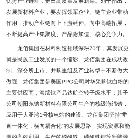
优势产业链群，走出高质量发展新路。刘宁指出，
发展新材料产业，要发挥领军企业、链主企业带动
作用，推动产业链向上下游延伸、向中高端拓展，
不断提高产业集聚度、产品附加值、核心竞争力。
龙佰集团在材料制造领域深耕70年，其发展史
就是民族工业发展的一个缩影。龙佰集团在成功改
制、深交所上市、并购重组及产业转型中不断做大
做强。龙佰集团是美国PPG公司对华采购钛白粉的
主要供应商，海绵钛产品达航空转子级水平；其子
公司朝阳东锆新材料有限公司生产的核级海绵锆，
应用于大亚湾1号核电站的建设。龙佰集团坚持“垂
直一体化，横向耦合化”的发展思路，实现资源和能
源的高效利用，生产的磷酸铁、磷酸铁锂等新能源