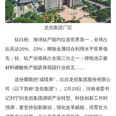
企业文化
《资源再生》杂志
龙佰集团厂区
行情报价
钛白粉、海绵钛产能均位居世界第一，全球占
数字报
比高达20%、23%；稀散金属综合利用水平世界领
先；钛、钪产业规模占全国三分之一；锂电池正极
材料磷酸铁产能跻身我国行业前五……
这份耀眼的“成绩单”，出自龙佰集团股份有限公
司（以下简称“龙佰集团”）。2月23日，河南省委书
记刘宁到龙佰集团调研产业转型、科技创新工作时
强调，要坚持创新驱动，强化改革赋能，培育壮大