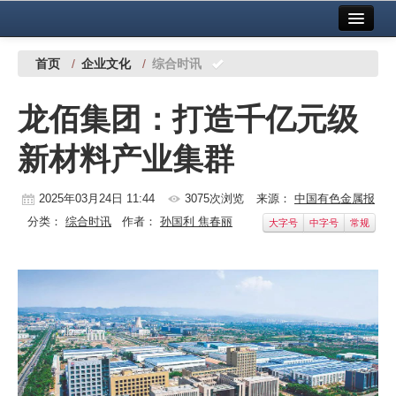
首页
中国有色金属报社主办
广告服务
首页
/
企业文化
/
综合时讯
要闻
龙佰集团：打造千亿元级
铜镍铅锌
新材料产业集群
铝
稀有稀土
2025年03月24日 11:44
3075次浏览
来源：
中国有色金属报
分类：
综合时讯
作者：
孙国利 焦春丽
大字号
中字号
常规
有色市场
科技
镁钛
地矿 建设
党建工作