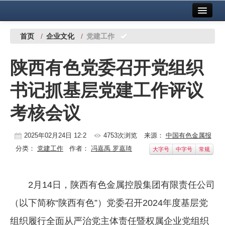
首页
中国有色金属报社主办
广告服务
首页
/
企业文化
/
党建工作
要闻
陕西有色党委召开党组织
铜镍铅锌
书记抓基层党建工作评议
铝
考核会议
稀有稀土
有色市场
2025年02月24日 12:2
4753次浏览
来源：
中国有色金属报
分类：
党建工作
作者：
冯嘉禹 罗嘉琦
大字号
中字号
常规
科技
镁钛
2月14日，陕西有色金属控股集团有限责任公司
地矿 建设
（以下简称“陕西有色”）党委召开2024年度基层党
党建工作
组织履行全面从严治党主体责任暨权属企业党组织