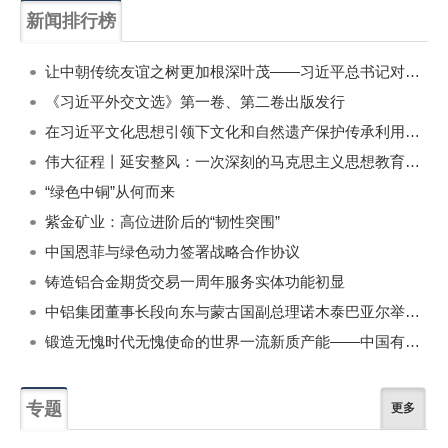
新闻排行榜
一周
每月
让中朝传统友谊之树更加根深叶茂——习近平总书记对朝鲜进行国事访问纪实
《习近平外交文选》第一卷、第二卷出版发行
在习近平文化思想引领下文化和自然遗产保护传承利用工作开创新局面
伟大征程丨延安整风：一次深刻的马克思主义思想教育运动
“绿色中铜”从何而来
紫金矿业：高位进阶后的“韧性突围”
中国恩菲与绿色动力签署战略合作协议
铸造铝合金期货交易一周年服务实体功能初显
中铝集团董事长段向东与蒙古国副总理诺木泰巴亚尔举行会谈
锻造无愧时代无愧使命的世界一流新质产能——中国有色金属工业的战略应对与破局之道（二）
专题
更多