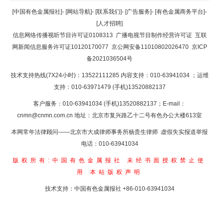
返回顶部
[中国有色金属报社]
-
[网站导航]
-
[联系我们]
-
[广告服务]
-
[有色金属商务平台]
-
[人才招聘]
返回首页
信息网络传播视听节目许可证0108313
广播电视节目制作经营许可证
互联
网新闻信息服务许可证10120170077
京公网安备11010802026470
京ICP
备2021036504号
技术支持热线(7X24小时)：13522111285 内容支持：010-63941034
；运维
支持：010-63971479 (手机)13520882137
客户服务：010-63941034 (手机)13520882137；E-mail：
cnmn@cnmn.com.cn
地址：北京市复兴路乙十二号有色办公大楼613室
本网常年法律顾问——北京市大成律师事务所杨贵生律师 虚假失实报道举报
电话：010-63941034
版权所有:中国有色金属报社
未经书面授权禁止使
用
本站版权声明
技术支持：中国有色金属报社
+86-010-63941034