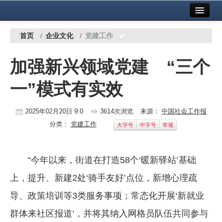
首页
中国有色金属报社主办
广告服务
首页
/
企业文化
/
党建工作
要闻
加强新兴领域党建 “三个
铜镍铅锌
一”模式有实效
铝
稀有稀土
2025年02月20日 9:0
3614次浏览
来源：
中国社会工作报
分类：
党建工作
大字号
中字号
常规
有色市场
科技
“今年以来，街道在打造58个‘暖新驿站’基础
镁钛
上，提升、新建2处‘骑手友好’点位，新增心理疏
地矿 建设
导、政策培训等3类服务事项；常态化开展‘新就业
群体来社区报道’，并将其纳入网格员队伍共同参与
党建工作