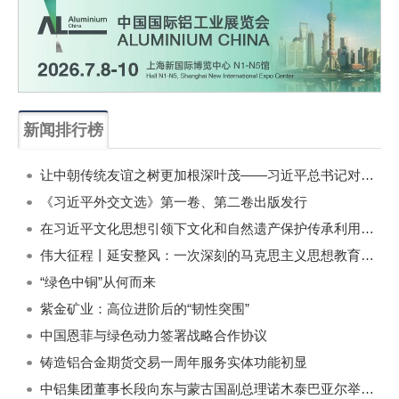
新闻排行榜
一周
每月
让中朝传统友谊之树更加根深叶茂——习近平总书记对朝鲜进行国事访问纪实
《习近平外交文选》第一卷、第二卷出版发行
在习近平文化思想引领下文化和自然遗产保护传承利用工作开创新局面
伟大征程丨延安整风：一次深刻的马克思主义思想教育运动
“绿色中铜”从何而来
紫金矿业：高位进阶后的“韧性突围”
中国恩菲与绿色动力签署战略合作协议
铸造铝合金期货交易一周年服务实体功能初显
中铝集团董事长段向东与蒙古国副总理诺木泰巴亚尔举行会谈