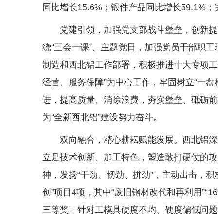
同比增长15.6%；锻件产品同比增长59.1%；
党建引领，加强党支部战斗堡垒，创新提出
绕“三会一课”、主题党日，加强党员干部职
制造和西北铝工作部署，积极推进十大专项工
经营、服务保障”为中心工作，牢固树立“一盘
进，提高质量、消除浪费，夯实堡垒、砥砺前
为“全新西北铝”建设努力奋斗。
双向融合，精心耕耘赋能发展。西北铝深
立足技术创新、加工特色，塑造敢打硬仗的攻
神，发扬“干劲、韧劲、拼劲”，主动出击，积
创”项目4项，其中“废旧钢材改代和再利用”“1
三等奖；针对工模具硬度不均、硬度偏低问题