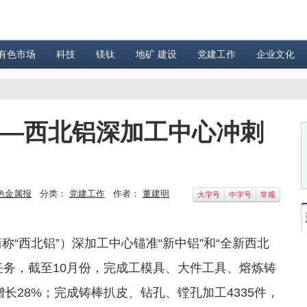
有色市场
科技
镁钛
地矿 建设
党建工作
企业文化
——西北铝深加工中心冲刺
色金属报
分类：
党建工作
作者：
董建明
大字号
中字号
常规
称“西北铝”）深加工中心锚准“新中铝”和“全新西北
任务，截至10月份，完成工模具、大件工具、熔炼铸
增长28%；完成铸棒扒皮、钻孔、镗孔加工4335件，