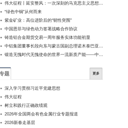
伟大征程丨延安整风：一次深刻的马克思主义思想教育运动
“绿色中铜”从何而来
紫金矿业：高位进阶后的“韧性突围”
中国恩菲与绿色动力签署战略合作协议
铸造铝合金期货交易一周年服务实体功能初显
中铝集团董事长段向东与蒙古国副总理诺木泰巴亚尔举行会谈
锻造无愧时代无愧使命的世界一流新质产能——中国有色金属工业的战略应对与破局之道（二）
专题
更多
深入学习贯彻习近平党建思想
伟大征程
树立和践行正确政绩观
2026年全国两会有色金属行业专题报道
2026新春走基层