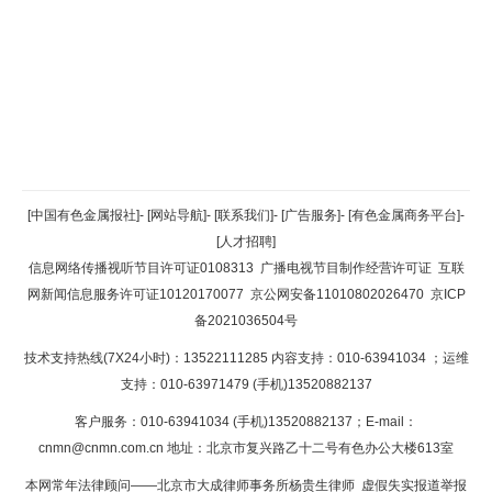
返回顶部
[中国有色金属报社]
-
[网站导航]
-
[联系我们]
-
[广告服务]
-
[有色金属商务平台]
-
[人才招聘]
返回首页
信息网络传播视听节目许可证0108313
广播电视节目制作经营许可证
互联
网新闻信息服务许可证10120170077
京公网安备11010802026470
京ICP
备2021036504号
技术支持热线(7X24小时)：13522111285 内容支持：010-63941034
；运维
支持：010-63971479 (手机)13520882137
客户服务：010-63941034 (手机)13520882137；E-mail：
cnmn@cnmn.com.cn
地址：北京市复兴路乙十二号有色办公大楼613室
本网常年法律顾问——北京市大成律师事务所杨贵生律师 虚假失实报道举报