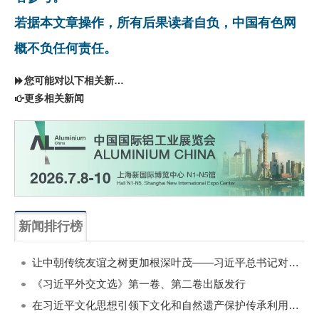
若据本文章操作，所有后果读者自负，中国有色网
概不负任何责任。
您可能对以下相关新闻同样感兴趣
更多相关新闻
新闻排行榜
一周
每月
让中朝传统友谊之树更加根深叶茂——习近平总书记对朝鲜进行国事访问纪实
《习近平外交文选》第一卷、第二卷出版发行
在习近平文化思想引领下文化和自然遗产保护传承利用工作开创新局面