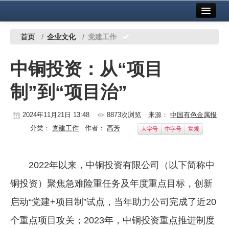
首页
中国有色金属报社主办
广告服务
首页
/
企业文化
/
党建工作
要闻
中铜投资：从“项目
铜镍铅锌
制”到“项目治”
铝
稀有稀土
2024年11月21日 13:48
8873次浏览
来源：
中国有色金属报
分类：
党建工作
作者：
高芳
大字号
中字号
常规
有色市场
科技
2022年以来，中铜投资有限公司（以下简称中
镁钛
铜投资）聚焦急难险重任务及年度重点目标，创新
地矿 建设
启动“党建+项目制”试点，当年助力公司完成了近20
个重点项目攻关；2023年，中铜投资重点推进制度
党建工作