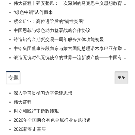
伟大征程丨延安整风：一次深刻的马克思主义思想教育运动
“绿色中铜”从何而来
紫金矿业：高位进阶后的“韧性突围”
中国恩菲与绿色动力签署战略合作协议
铸造铝合金期货交易一周年服务实体功能初显
中铝集团董事长段向东与蒙古国副总理诺木泰巴亚尔举行会谈
锻造无愧时代无愧使命的世界一流新质产能——中国有色金属工业的战略应对与破局之道（二）
专题
更多
深入学习贯彻习近平党建思想
伟大征程
树立和践行正确政绩观
2026年全国两会有色金属行业专题报道
2026新春走基层