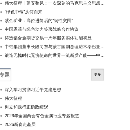
伟大征程丨延安整风：一次深刻的马克思主义思想教育运动
“绿色中铜”从何而来
紫金矿业：高位进阶后的“韧性突围”
中国恩菲与绿色动力签署战略合作协议
铸造铝合金期货交易一周年服务实体功能初显
中铝集团董事长段向东与蒙古国副总理诺木泰巴亚尔举行会谈
锻造无愧时代无愧使命的世界一流新质产能——中国有色金属工业的战略应对与破局之道（二）
专题
更多
深入学习贯彻习近平党建思想
伟大征程
树立和践行正确政绩观
2026年全国两会有色金属行业专题报道
2026新春走基层