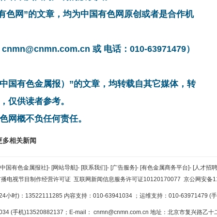
国有色网”的文章，均为中国有色网原创或者是合作机
cnmn.com.cn 或 电话：010-63971479）
非中国有色金属报）”的文章，均转载自其它媒体，转
，仅供读者参考。
色网概不负任何责任。
更多相关新闻
[中国有色金属报社]
-
[网站导航]
-
[联系我们]
-
[广告服务]
-
[有色金属商务平台]
-
[人才招聘
广播电视节目制作经营许可证
互联网新闻信息服务许可证10120170077
京公网安备110
小时)：13522111285 内容支持：010-63941034
；运维支持：010-63971479 (手机
34 (手机)13520882137；E-mail：
cnmn@cnmn.com.cn
地址：北京市复兴路乙十二