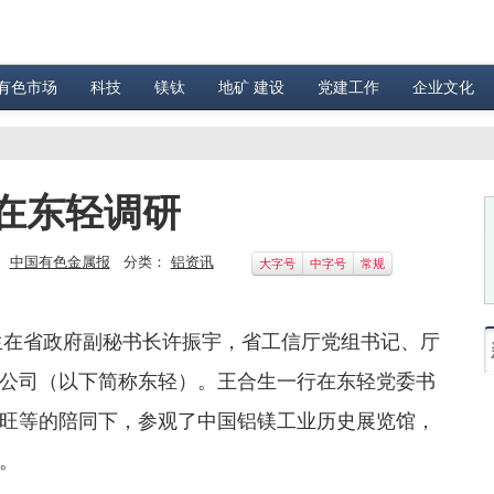
有色市场
科技
镁钛
地矿 建设
党建工作
企业文化
在东轻调研
：
中国有色金属报
分类：
铝资讯
大字号
中字号
常规
合生在省政府副秘书长许振宇，省工信厅党组书记、厅
公司（以下简称东轻）。王合生一行在东轻党委书
旺等的陪同下，参观了中国铝镁工业历史展览馆，
。