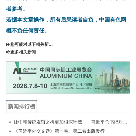
者参考。
若据本文章操作，所有后果读者自负，中国有色网
概不负任何责任。
您可能对以下相关新闻同样感兴趣
更多相关新闻
新闻排行榜
一周
每月
让中朝传统友谊之树更加根深叶茂——习近平总书记对朝鲜进行国事访问纪实
《习近平外交文选》第一卷、第二卷出版发行