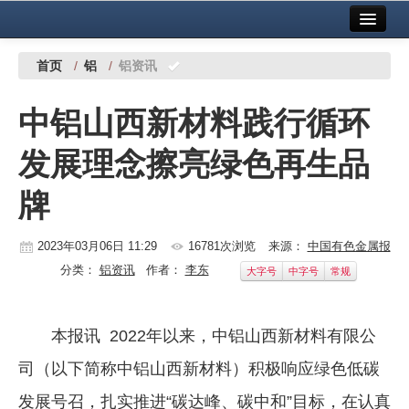
首页
中国有色金属报社主办
广告服务
首页
/
铝
/
铝资讯
要闻
中铝山西新材料践行循环
铜镍铅锌
发展理念擦亮绿色再生品
铝
牌
稀有稀土
有色市场
2023年03月06日 11:29
16781次浏览
来源：
中国有色金属报
分类：
铝资讯
作者：
李东
大字号
中字号
常规
科技
镁钛
本报讯 2022年以来，中铝山西新材料有限公
地矿 建设
司（以下简称中铝山西新材料）积极响应绿色低碳
党建工作
发展号召，扎实推进“碳达峰、碳中和”目标，在认真