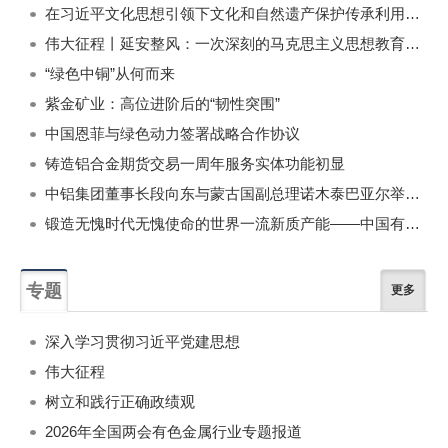
在习近平文化思想引领下文化和自然遗产保护传承利用工作开创新局面
伟大征程丨延安整风：一次深刻的马克思主义思想教育运动
“绿色中铜”从何而来
紫金矿业：高位进阶后的“韧性突围”
中国恩菲与绿色动力签署战略合作协议
铸造铝合金期货交易一周年服务实体功能初显
中铝集团董事长段向东与蒙古国副总理诺木泰巴亚尔举行会谈
锻造无愧时代无愧使命的世界一流新质产能——中国有色金属工业的战略应对与破局之道（二）
专题
更多
深入学习贯彻习近平党建思想
伟大征程
树立和践行正确政绩观
2026年全国两会有色金属行业专题报道