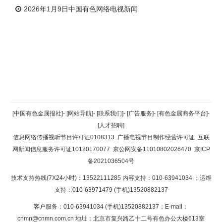
2026年1月9日中国有色网络电视新闻
返回顶部
[中国有色金属报社]
-
[网站导航]
-
[联系我们]
-
[广告服务]
-
[有色金属商务平台]
-
[人才招聘]
返回首页
信息网络传播视听节目许可证0108313
广播电视节目制作经营许可证
互联
网新闻信息服务许可证10120170077
京公网安备11010802026470
京ICP
备2021036504号
技术支持热线(7X24小时)：13522111285 内容支持：010-63941034
；运维
支持：010-63971479 (手机)13520882137
客户服务：010-63941034 (手机)13520882137；E-mail：
cnmn@cnmn.com.cn
地址：北京市复兴路乙十二号有色办公大楼613室