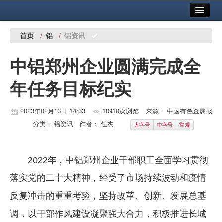
首页
中国有色金属报社主办
广告服务
首页
/
铝
/
铝资讯
要闻
中铝郑州企业圆满完成全
铜镍铅锌
年任务目标纪实
铝
稀有稀土
2023年02月16日 14:33
10910次浏览
来源：
中国有色金属报
分类：
铝资讯
作者：
任杰
大字号
中字号
常规
有色市场
科技
2022年，中铝郑州企业干部职工全面学习贯彻
镁钛
落实党的二十大精神，经受了市场持续波动和疫情
地矿 建设
反复冲击的重重考验，坚持改革、创新、发展总基
调，以干部作风建设凝聚强大合力，积极推进长城
党建工作