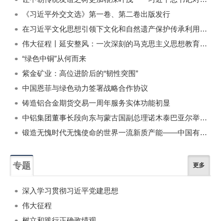
《习近平外交文选》第一卷、第二卷出版发行
在习近平文化思想引领下文化和自然遗产保护传承利用工作开创新局面
伟大征程丨延安整风：一次深刻的马克思主义思想教育运动
“绿色中铜”从何而来
紫金矿业：高位进阶后的“韧性突围”
中国恩菲与绿色动力签署战略合作协议
铸造铝合金期货交易一周年服务实体功能初显
中铝集团董事长段向东与蒙古国副总理诺木泰巴亚尔举行会谈
锻造无愧时代无愧使命的世界一流新质产能——中国有色金属工业的战略应对与破局之道（二）
专题
更多
深入学习贯彻习近平党建思想
伟大征程
树立和践行正确政绩观