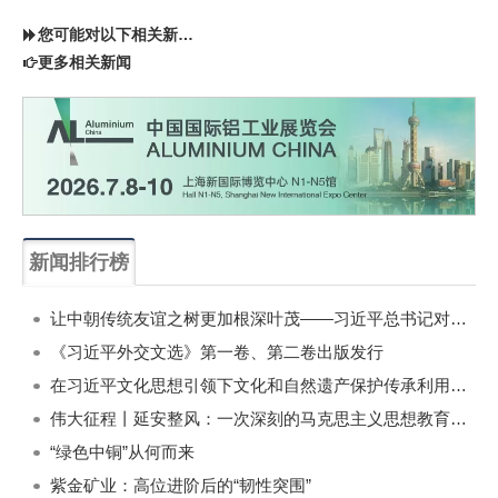
您可能对以下相关新闻同样感兴趣
更多相关新闻
新闻排行榜
一周
每月
让中朝传统友谊之树更加根深叶茂——习近平总书记对朝鲜进行国事访问纪实
《习近平外交文选》第一卷、第二卷出版发行
在习近平文化思想引领下文化和自然遗产保护传承利用工作开创新局面
伟大征程丨延安整风：一次深刻的马克思主义思想教育运动
“绿色中铜”从何而来
紫金矿业：高位进阶后的“韧性突围”