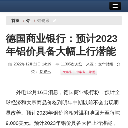
首页
中国有色金属报社主办
广告服务
首页
/
铝
/
铝资讯
要闻
德国商业银行：预计2023
铜镍铅锌
年铝价具备大幅上行潜能
铝
稀有稀土
2022年12月21日 14:19
11305次浏览
来源：
文华财经
分
类：
铝资讯
大字号
中字号
常规
有色市场
科技
外电12月16日消息，德国商业银行称，预计全
镁钛
球经济和大宗商品价格到明年中期以前不会出现明
地矿 建设
显改善。预计2023年铜价将相对温和地回升至每吨
9,000美元。预计2023年铝价具备大幅上行潜能，
党建工作