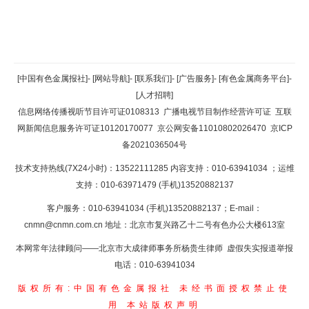
返回顶部
[中国有色金属报社]
-
[网站导航]
-
[联系我们]
-
[广告服务]
-
[有色金属商务平台]
-
[人才招聘]
返回首页
信息网络传播视听节目许可证0108313
广播电视节目制作经营许可证
互联
网新闻信息服务许可证10120170077
京公网安备11010802026470
京ICP
备2021036504号
技术支持热线(7X24小时)：13522111285 内容支持：010-63941034
；运维
支持：010-63971479 (手机)13520882137
客户服务：010-63941034 (手机)13520882137；E-mail：
cnmn@cnmn.com.cn
地址：北京市复兴路乙十二号有色办公大楼613室
本网常年法律顾问——北京市大成律师事务所杨贵生律师 虚假失实报道举报
电话：010-63941034
版权所有:中国有色金属报社
未经书面授权禁止使
用
本站版权声明