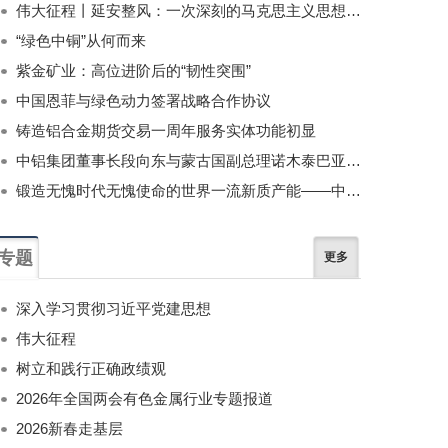
伟大征程丨延安整风：一次深刻的马克思主义思想教育运动
“绿色中铜”从何而来
紫金矿业：高位进阶后的“韧性突围”
中国恩菲与绿色动力签署战略合作协议
铸造铝合金期货交易一周年服务实体功能初显
中铝集团董事长段向东与蒙古国副总理诺木泰巴亚尔举行会谈
锻造无愧时代无愧使命的世界一流新质产能——中国有色金属工业的战略应对与破局之道（二）
专题
更多
深入学习贯彻习近平党建思想
伟大征程
树立和践行正确政绩观
2026年全国两会有色金属行业专题报道
2026新春走基层