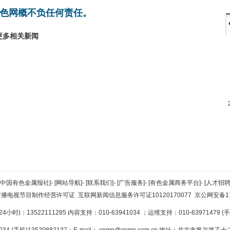
色网概不负任何责任。
更多相关新闻
[中国有色金属报社]
-
[网站导航]
-
[联系我们]
-
[广告服务]
-
[有色金属商务平台]
-
[人才招聘
广播电视节目制作经营许可证
互联网新闻信息服务许可证10120170077
京公网安备110
小时)：13522111285 内容支持：010-63941034
；运维支持：010-63971479 (手机
34 (手机)13520882137；E-mail：
cnmn@cnmn.com.cn
地址：北京市复兴路乙十二