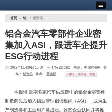
首页
中国有色金属报社主办
广告服务
首页
/
铝
/
铝资讯
要闻
铝合金汽车零部件企业密
铜镍铅锌
集加入ASI，跟进车企提升
铝
ESG行动进程
稀有稀土
有色市场
2022年11月26日 15:50
17572次浏览
来源：
中国有色网
分
类：
铝资讯
作者：
董春明
大字号
中字号
常规
科技
镁钛
本报讯 近期多家汽车供应链中的铝合金零部件
地矿 建设
制造商先后加入铝业管理倡议组织（ASI），成为生
党建工作
产制造类和工业用户类成员。这些企业认同并将推