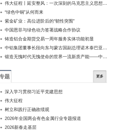
伟大征程丨延安整风：一次深刻的马克思主义思想教育运动
“绿色中铜”从何而来
紫金矿业：高位进阶后的“韧性突围”
中国恩菲与绿色动力签署战略合作协议
铸造铝合金期货交易一周年服务实体功能初显
中铝集团董事长段向东与蒙古国副总理诺木泰巴亚尔举行会谈
锻造无愧时代无愧使命的世界一流新质产能——中国有色金属工业的战略应对与破局之道（二）
专题
更多
深入学习贯彻习近平党建思想
伟大征程
树立和践行正确政绩观
2026年全国两会有色金属行业专题报道
2026新春走基层