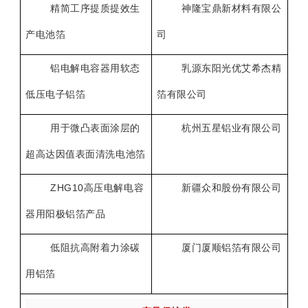
精简工序提质提效生
神隆宝鼎新材料有限公
产电池箔
司
铝电解电容器用软态
乳源东阳光优艾希杰精
低压电子铝箔
箔有限公司
用于微凸表面涂层的
杭州五星铝业有限公司
超高达因值表面清洗电池箔
ZHG10
高压电解电容
新疆众和股份有限公司
器用阳极铝箔产品
低阻抗高附着力涂碳
厦门厦顺铝箔有限公司
用铝箔