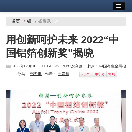
首页
中国有色金属报社主办
广告服务
首页
/
铝
/
铝资讯
要闻
用创新呵护未来 2022“中
铜镍铅锌
国铝箔创新奖”揭晓
铝
稀有稀土
2022年08月16日 11:19
14087次浏览
来源：
中国有色金属报
分类：
铝资讯
作者：
王爱慧
大字号
中字号
常规
有色市场
科技
镁钛
地矿 建设
党建工作