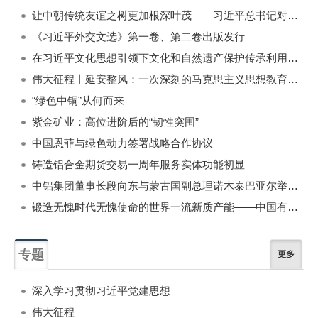
一周
每月
让中朝传统友谊之树更加根深叶茂——习近平总书记对朝鲜进行国事访问纪实
《习近平外交文选》第一卷、第二卷出版发行
在习近平文化思想引领下文化和自然遗产保护传承利用工作开创新局面
伟大征程丨延安整风：一次深刻的马克思主义思想教育运动
“绿色中铜”从何而来
紫金矿业：高位进阶后的“韧性突围”
中国恩菲与绿色动力签署战略合作协议
铸造铝合金期货交易一周年服务实体功能初显
中铝集团董事长段向东与蒙古国副总理诺木泰巴亚尔举行会谈
锻造无愧时代无愧使命的世界一流新质产能——中国有色金属工业的战略应对与破局之道（二）
专题
更多
深入学习贯彻习近平党建思想
伟大征程