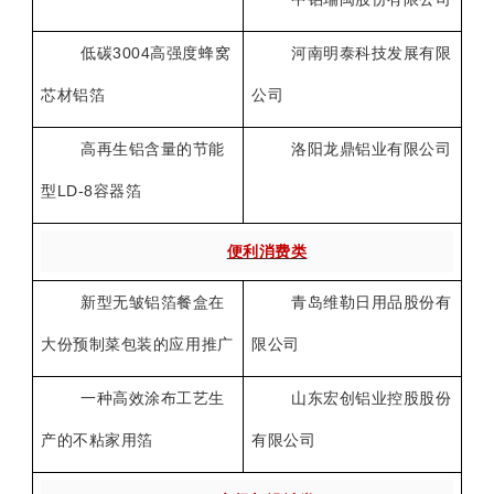
3004
低碳
高强度蜂窝
河南明泰科技发展有限
芯材铝箔
公司
高再生铝含量的节能
洛阳龙鼎铝业有限公司
LD-8
型
容器箔
便利消费类
新型无皱铝箔餐盒在
青岛维勒日用品股份有
大份预制菜包装的应用推广
限公司
一种高效涂布工艺生
山东宏创铝业控股股份
产的不粘家用箔
有限公司