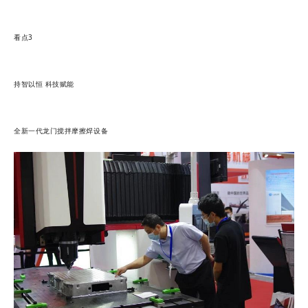
看点3
持智以恒 科技赋能
全新一代龙门搅拌摩擦焊设备