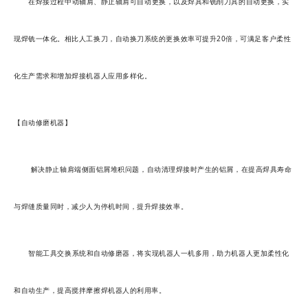
在焊接过程中动轴肩、静止轴肩可自动更换，以及焊具和铣削刀具的自动更换，实
现焊铣一体化。相比人工换刀，自动换刀系统的更换效率可提升20倍，可满足客户柔性
化生产需求和增加焊接机器人应用多样化。
【自动修磨机器】
解决静止轴肩端侧面铝屑堆积问题，自动清理焊接时产生的铝屑，在提高焊具寿命
与焊缝质量同时，减少人为停机时间，提升焊接效率。
智能工具交换系统和自动修磨器，将实现机器人一机多用，助力机器人更加柔性化
和自动生产，提高搅拌摩擦焊机器人的利用率。