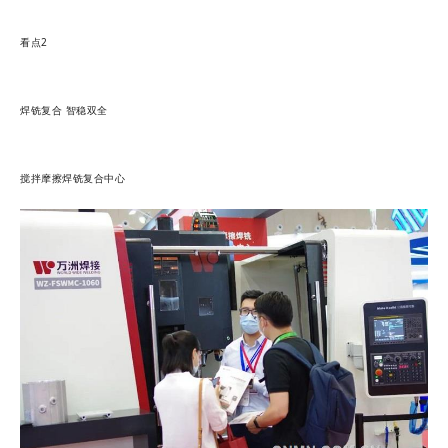
看点2
焊铣复合 智稳双全
搅拌摩擦焊铣复合中心