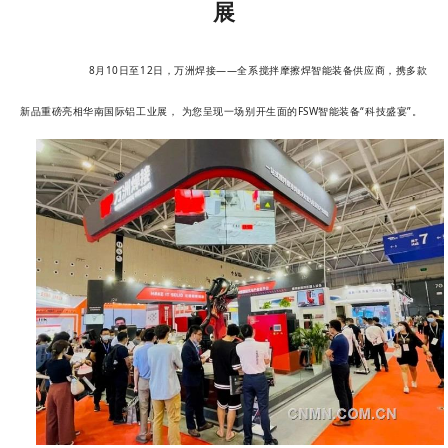
展
企业文化
《资源再生》杂志
8月10日至12日，万洲焊接——全系搅拌摩擦焊智能装备供应商，携多款
行情报价
新品重磅亮相华南国际铝工业展， 为您呈现一场别开生面的FSW智能装备“科技盛宴”。
数字报