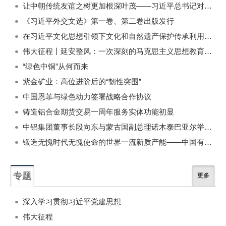
让中朝传统友谊之树更加根深叶茂——习近平总书记对朝鲜进行国事访问纪实
《习近平外交文选》第一卷、第二卷出版发行
在习近平文化思想引领下文化和自然遗产保护传承利用工作开创新局面
伟大征程丨延安整风：一次深刻的马克思主义思想教育运动
“绿色中铜”从何而来
紫金矿业：高位进阶后的“韧性突围”
中国恩菲与绿色动力签署战略合作协议
铸造铝合金期货交易一周年服务实体功能初显
中铝集团董事长段向东与蒙古国副总理诺木泰巴亚尔举行会谈
锻造无愧时代无愧使命的世界一流新质产能——中国有色金属工业的战略应对与破局之道（二）
专题
更多
深入学习贯彻习近平党建思想
伟大征程