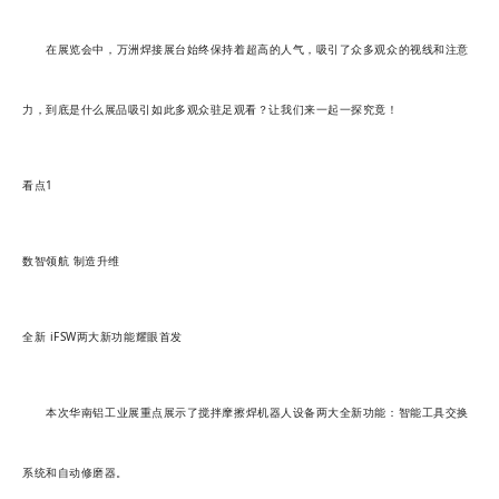
在展览会中，万洲焊接展台始终保持着超高的人气，吸引了众多观众的视线和注意
力，到底是什么展品吸引如此多观众驻足观看？让我们来一起一探究竟！
看点1
数智领航 制造升维
全新 iFSW两大新功能耀眼首发
本次华南铝工业展重点展示了搅拌摩擦焊机器人设备两大全新功能：智能工具交换
系统和自动修磨器。