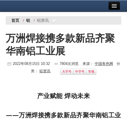
首页
中国有色金属报社主办
广告服务
首页
/
铝
/
铝资讯
要闻
万洲焊接携多款新品齐聚
铜镍铅锌
华南铝工业展
铝
稀有稀土
2022年08月15日 10:32
7804次浏览
来源：
中国有色网
分
类：
铝资讯
大字号
中字号
常规
有色市场
科技
产业赋能 焊动未来
镁钛
地矿 建设
——万洲焊接携多款新品齐聚华南铝工业
党建工作