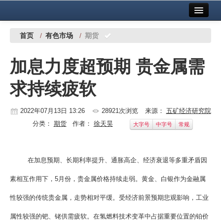
首页
中国有色金属报社主办
广告服务
首页
/
有色市场
/
期货
要闻
加息力度超预期 贵金属需
铜镍铅锌
求持续疲软
铝
稀有稀土
2022年07月13日 13:26
28921次浏览
来源：
五矿经济研究院
分类：
期货
作者：
徐天昊
大字号
中字号
常规
有色市场
科技
在加息预期、长期利率提升、通胀高企、经济衰退等多重矛盾因
镁钛
素相互作用下，5月份，贵金属价格持续走弱。黄金、白银作为金融属
地矿 建设
性较强的传统贵金属，走势相对平缓。受经济前景预期悲观影响，工业
党建工作
属性较强的钯、铑供需疲软。在氢燃料技术变革中占据重要位置的铂价