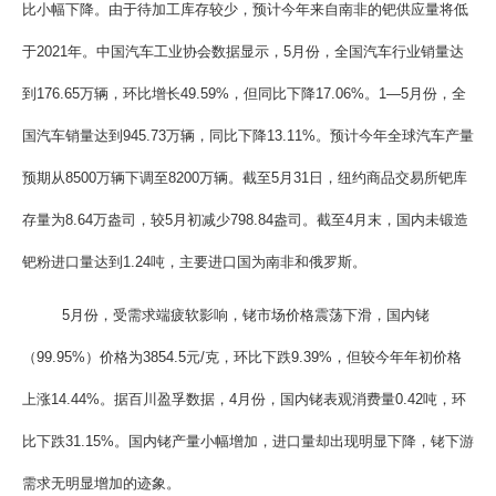
比小幅下降。由于待加工库存较少，预计今年来自南非的钯供应量将低
于2021年。中国汽车工业协会数据显示，5月份，全国汽车行业销量达
到176.65万辆，环比增长49.59%，但同比下降17.06%。1—5月份，全
国汽车销量达到945.73万辆，同比下降13.11%。预计今年全球汽车产量
预期从8500万辆下调至8200万辆。截至5月31日，纽约商品交易所钯库
存量为8.64万盎司，较5月初减少798.84盎司。截至4月末，国内未锻造
钯粉进口量达到1.24吨，主要进口国为南非和俄罗斯。
5月份，受需求端疲软影响，铑市场价格震荡下滑，国内铑
（99.95%）价格为3854.5元/克，环比下跌9.39%，但较今年年初价格
上涨14.44%。据百川盈孚数据，4月份，国内铑表观消费量0.42吨，环
比下跌31.15%。国内铑产量小幅增加，进口量却出现明显下降，铑下游
需求无明显增加的迹象。