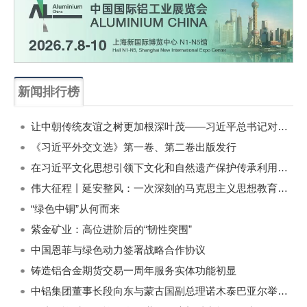
新闻排行榜
一周
每月
让中朝传统友谊之树更加根深叶茂——习近平总书记对朝鲜进行国事访问纪实
《习近平外交文选》第一卷、第二卷出版发行
在习近平文化思想引领下文化和自然遗产保护传承利用工作开创新局面
伟大征程丨延安整风：一次深刻的马克思主义思想教育运动
“绿色中铜”从何而来
紫金矿业：高位进阶后的“韧性突围”
中国恩菲与绿色动力签署战略合作协议
铸造铝合金期货交易一周年服务实体功能初显
中铝集团董事长段向东与蒙古国副总理诺木泰巴亚尔举行会谈