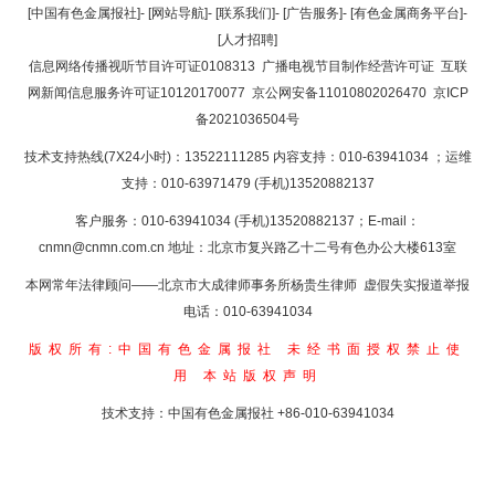
返回顶部
[中国有色金属报社]
-
[网站导航]
-
[联系我们]
-
[广告服务]
-
[有色金属商务平台]
-
[人才招聘]
返回首页
信息网络传播视听节目许可证0108313
广播电视节目制作经营许可证
互联
网新闻信息服务许可证10120170077
京公网安备11010802026470
京ICP
备2021036504号
技术支持热线(7X24小时)：13522111285 内容支持：010-63941034
；运维
支持：010-63971479 (手机)13520882137
客户服务：010-63941034 (手机)13520882137；E-mail：
cnmn@cnmn.com.cn
地址：北京市复兴路乙十二号有色办公大楼613室
本网常年法律顾问——北京市大成律师事务所杨贵生律师 虚假失实报道举报
电话：010-63941034
版权所有:中国有色金属报社
未经书面授权禁止使
用
本站版权声明
技术支持：中国有色金属报社
+86-010-63941034