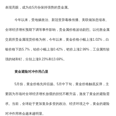
企业文化
表现亮眼，成为在5月份保持强势的贵金属。
《资源再生》杂志
今年以来，受地缘政治、新冠变异毒株传播、美联储加息缩表、
行情报价
全球经济增长预期下调等事件影响，贵金属价格波动剧烈。以伦敦金属
交易所贵金属现货价格为例，今年以来，黄金价格小幅上涨1.02%，白
数字报
银价格下跌5.7%，铂价小幅上涨0.42%，钯价上涨2.99%，工业属性较
强的铑和钌，分别上涨9.23%和13.69%。
黄金避险对冲作用凸显
5月份，黄金价格先抑后扬。5月中下旬，黄金价格触底反弹，主
要因为市场对全球经济增长放缓的担忧不断升温，激发了黄金的避险需
求。当前，全球处于更加复杂多变的政治、经济环境之中，黄金的避险
对冲作用将会越来越明显。