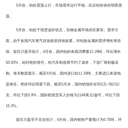
5月份，铂价震荡上行，市场需求运行平稳，此后铂价保持弱势震
荡。
5月份，铂处于现货溢价状态，实物金属市场供应紧张。需求方
面，由于各国汽车尾气排放政策持续收紧，对铂族金属的需求增长将持
续。据百川盈孚统计，4月份，国内铂的表观消费量12.29吨，环比增长
50.83%，铂对钯的替代，给汽车制造商节约了成本，下游厂商积极采
购。海关数据显示，截至4月份，国内进口铂11.29吨，主要进口来源地
是南非。钯价环比明显下跌。截至5月末，国内钯报价在501元~562元/
克，环比下跌5.9%，国际钯现货买入价格为2148美元/盎司，环比下跌
15.3%。
据百川盈孚不完全统计，4月份，国内钯粉产量预计为0.75吨，环