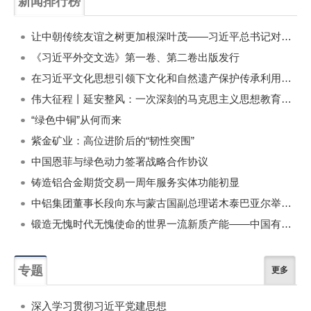
新闻排行榜
一周
每月
让中朝传统友谊之树更加根深叶茂——习近平总书记对朝鲜进行国事访问纪实
《习近平外交文选》第一卷、第二卷出版发行
在习近平文化思想引领下文化和自然遗产保护传承利用工作开创新局面
伟大征程丨延安整风：一次深刻的马克思主义思想教育运动
“绿色中铜”从何而来
紫金矿业：高位进阶后的“韧性突围”
中国恩菲与绿色动力签署战略合作协议
铸造铝合金期货交易一周年服务实体功能初显
中铝集团董事长段向东与蒙古国副总理诺木泰巴亚尔举行会谈
锻造无愧时代无愧使命的世界一流新质产能——中国有色金属工业的战略应对与破局之道（二）
专题
更多
深入学习贯彻习近平党建思想