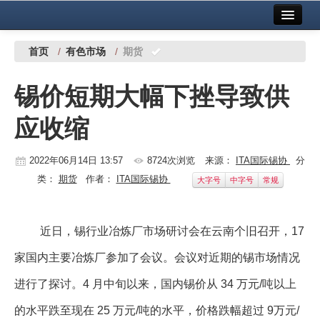
首页
中国有色金属报社主办
广告服务
首页
/
有色市场
/
期货
要闻
锡价短期大幅下挫导致供
铜镍铅锌
应收缩
铝
稀有稀土
2022年06月14日 13:57
8724次浏览
来源：
ITA国际锡协
分
类：
期货
作者：
ITA国际锡协
大字号
中字号
常规
有色市场
科技
近日，锡行业冶炼厂市场研讨会在云南个旧召开，17
镁钛
家国内主要冶炼厂参加了会议。会议对近期的锡市场情况
地矿 建设
进行了探讨。4 月中旬以来，国内锡价从 34 万元/吨以上
党建工作
的水平跌至现在 25 万元/吨的水平，价格跌幅超过 9万元/