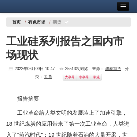
首页
中国有色金属报社主办
广告服务
首页
/
有色市场
/
期货
要闻
工业硅系列报告之国内市
铜镍铅锌
场现状
铝
稀有稀土
2022年06月09日 10:47
25513次浏览
来源：
华泰期货
分
类：
期货
大字号
中字号
常规
有色市场
科技
报告摘要
镁钛
工业革命给人类文明的发展装上了加速引擎，
地矿 建设
18 世纪煤炭的应用带来了第一次工业革命，人类进
党建工作
入了“蒸汽时代”；19 世纪随着石油的大量开采，世