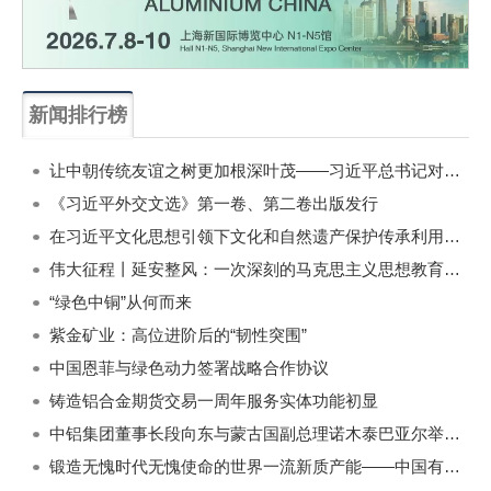
新闻排行榜
一周
每月
让中朝传统友谊之树更加根深叶茂——习近平总书记对朝鲜进行国事访问纪实
《习近平外交文选》第一卷、第二卷出版发行
在习近平文化思想引领下文化和自然遗产保护传承利用工作开创新局面
伟大征程丨延安整风：一次深刻的马克思主义思想教育运动
“绿色中铜”从何而来
紫金矿业：高位进阶后的“韧性突围”
中国恩菲与绿色动力签署战略合作协议
铸造铝合金期货交易一周年服务实体功能初显
中铝集团董事长段向东与蒙古国副总理诺木泰巴亚尔举行会谈
锻造无愧时代无愧使命的世界一流新质产能——中国有色金属工业的战略应对与破局之道（二）