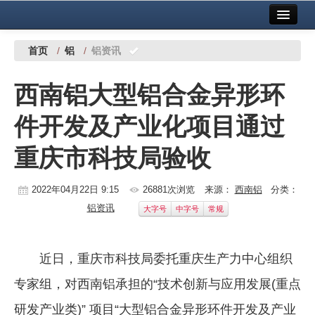
首页
中国有色金属报社主办
广告服务
首页
/
铝
/
铝资讯
要闻
西南铝大型铝合金异形环
铜镍铅锌
件开发及产业化项目通过
铝
重庆市科技局验收
稀有稀土
有色市场
2022年04月22日 9:15
26881次浏览
来源：
西南铝
分类：
铝资讯
大字号
中字号
常规
科技
镁钛
近日，重庆市科技局委托重庆生产力中心组织
地矿 建设
专家组，对西南铝承担的“技术创新与应用发展(重点
党建工作
研发产业类)” 项目“大型铝合金异形环件开发及产业