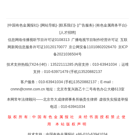
返回顶部
[中国有色金属报社]
-
[网站导航]
-
[联系我们]
-
[广告服务]
-
[有色金属商务平台]
-
[人才招聘]
返回首页
信息网络传播视听节目许可证0108313
广播电视节目制作经营许可证
互联
网新闻信息服务许可证10120170077
京公网安备11010802026470
京ICP
备2021036504号
技术支持热线(7X24小时)：13522111285 内容支持：010-63941034
；运维
支持：010-63971479 (手机)13520882137
客户服务：010-63941034 (手机)13520882137；E-mail：
cnmn@cnmn.com.cn
地址：北京市复兴路乙十二号有色办公大楼613室
本网常年法律顾问——北京市大成律师事务所杨贵生律师 虚假失实报道举报
电话：010-63941034
版权所有:中国有色金属报社
未经书面授权禁止使
用
本站版权声明
技术支持：中国有色金属报社
+86-010-63941034