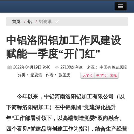
首页
中国有色金属报社主办
广告服务
首页
/
铝
/
铝资讯
要闻
中铝洛阳铝加工作风建设
铜镍铅锌
赋能一季度“开门红”
铝
稀有稀土
2022年04月19日 9:46
27108次浏览
来源：
中国有色金属报
分类：
铝资讯
作者：
张国庆
大字号
中字号
常规
有色市场
科技
今年以来，中铝河南洛阳铝加工有限公司（以
镁钛
下简称洛阳铝加工）在中铝集团“党建深化提升
地矿 建设
年”工作部署引领下，以高端制造党委“双向融合、
四个看见”党建品牌创建工作为指引，结合生产经营
党建工作