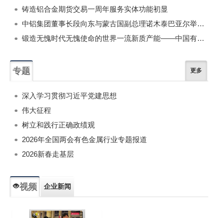
铸造铝合金期货交易一周年服务实体功能初显
中铝集团董事长段向东与蒙古国副总理诺木泰巴亚尔举行会谈
锻造无愧时代无愧使命的世界一流新质产能——中国有色金属工业的战略应对与破局之道（二）
专题
更多
深入学习贯彻习近平党建思想
伟大征程
树立和践行正确政绩观
2026年全国两会有色金属行业专题报道
2026新春走基层
视频
企业新闻
专题新闻
人物专访