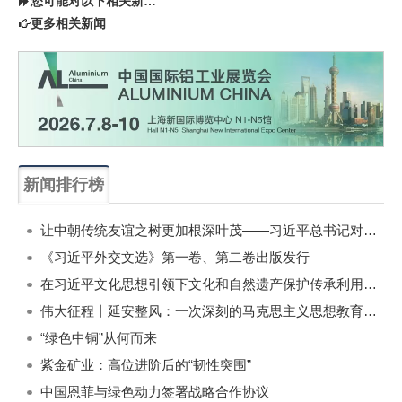
您可能对以下相关新闻同样感兴趣
更多相关新闻
新闻排行榜
一周
每月
让中朝传统友谊之树更加根深叶茂——习近平总书记对朝鲜进行国事访问纪实
《习近平外交文选》第一卷、第二卷出版发行
在习近平文化思想引领下文化和自然遗产保护传承利用工作开创新局面
伟大征程丨延安整风：一次深刻的马克思主义思想教育运动
“绿色中铜”从何而来
紫金矿业：高位进阶后的“韧性突围”
中国恩菲与绿色动力签署战略合作协议