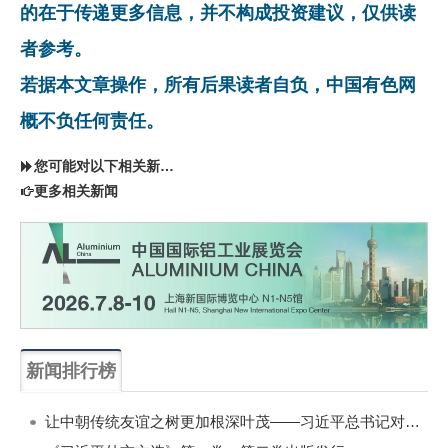
的在于传递更多信息，并不构成投资建议，仅供读
者参考。
若据本文章操作，所有后果读者自负，中国有色网
概不负任何责任。
您可能对以下相关新闻同样感兴趣
更多相关新闻
新闻排行榜
一周
每月
让中朝传统友谊之树更加根深叶茂——习近平总书记对朝鲜进行国事访问纪实