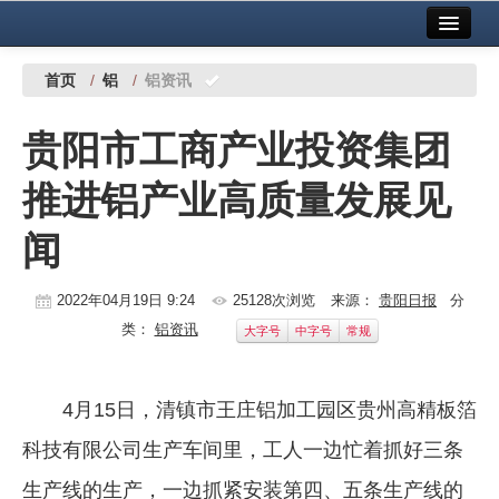
首页
中国有色金属报社主办
广告服务
首页
/
铝
/
铝资讯
要闻
贵阳市工商产业投资集团
铜镍铅锌
推进铝产业高质量发展见
铝
闻
稀有稀土
有色市场
2022年04月19日 9:24
25128次浏览
来源：
贵阳日报
分
类：
铝资讯
大字号
中字号
常规
科技
镁钛
4月15日，清镇市王庄铝加工园区贵州高精板箔
地矿 建设
科技有限公司生产车间里，工人一边忙着抓好三条
党建工作
生产线的生产，一边抓紧安装第四、五条生产线的