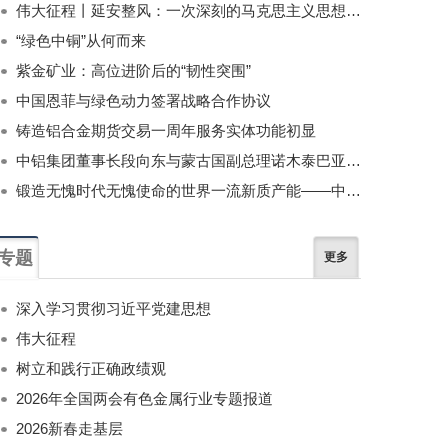
伟大征程丨延安整风：一次深刻的马克思主义思想教育运动
“绿色中铜”从何而来
紫金矿业：高位进阶后的“韧性突围”
中国恩菲与绿色动力签署战略合作协议
铸造铝合金期货交易一周年服务实体功能初显
中铝集团董事长段向东与蒙古国副总理诺木泰巴亚尔举行会谈
锻造无愧时代无愧使命的世界一流新质产能——中国有色金属工业的战略应对与破局之道（二）
专题
更多
深入学习贯彻习近平党建思想
伟大征程
树立和践行正确政绩观
2026年全国两会有色金属行业专题报道
2026新春走基层