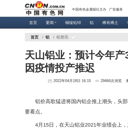
中国有色金属报社主办
广告服务
首页
要闻
铜镍铅锌
铝
稀有稀土
首页
/
铝
/
铝资讯
天山铝业：预计今年产3
因疫情投产推迟
2022年04月18日 16:15
29466次浏览
铝价高歌猛进将国内铝企推上潮头，头部
要看点。
4月15日，在天山铝业2021年业绩会