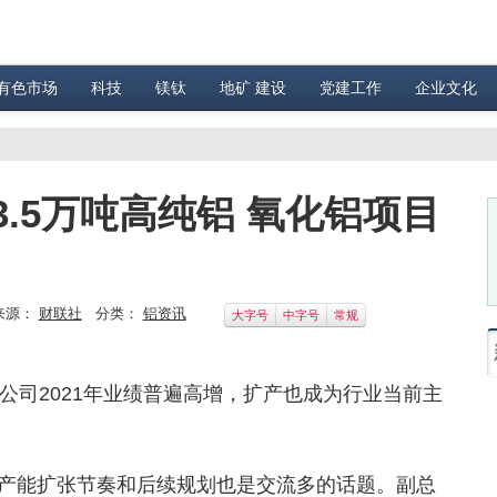
有色市场
科技
镁钛
地矿 建设
党建工作
企业文化
.5万吨高纯铝 氧化铝项目
来源：
财联社
分类：
铝资讯
大字号
中字号
常规
公司2021年业绩普遍高增，扩产也成为行业当前主
上，产能扩张节奏和后续规划也是交流多的话题。副总