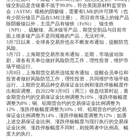
镍交割品是含镍量不低于99.8%，符合美国原材料监管协
会（ASTM）规格的阴极镍，需要有LME的许可牌号（也
有少部分镍豆产品在LME注册）。而目前市场上的镍产品
除阴极镍以外，主流产品有镍铁（FeNi）、镍生铁
（NPI）、硫酸镍、高冰镍等产品，期货交割品与目前市
面上很多镍产品不是同规格的产品，无法对冲。
3月7日以来，全球各交易所也在不断发布通知，提醒防范
风险。
3月7日，上海期货交易所发布通知，近期，市场波动加
剧，请各有关单位做好风险防范工作，理性投资，维护市
场平稳运行。
3月8日，上海期货交易所连续发布通知，提醒会员单位和
投资者做好风险防范工作，理性投资，共同维护市场平稳
运行。上期所交易品种交易保证金比例和涨跌停板幅度作
出相应调整。自2022年3月9日（周三）收盘结算时起，黄
金期货合约的交易保证金比例调整为10%，涨跌停板幅度
调整为8%；铜、铝期货合约的交易保证金比例调整为
12%，涨跌停板幅度调整为10%；锌、铅期货合约的交易
保证金比例调整为14%，涨跌停板幅度调整为12%；如遇
上述交易保证金比例、涨跌停板幅度与现行执行的交易保
证金比例、涨跌停板幅度不同时，则按两者中比例高、幅
度大的执行。