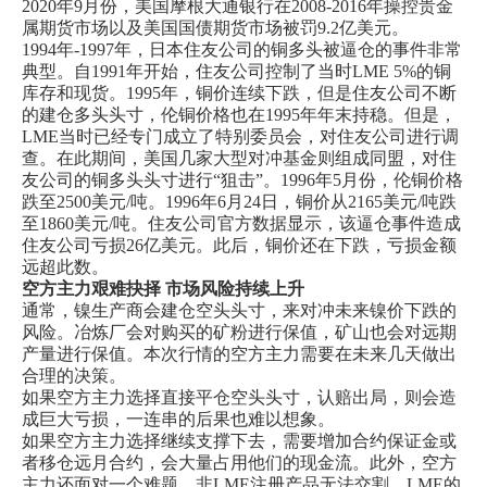
2020年9月份，美国摩根大通银行在2008-2016年操控贵金
属期货市场以及美国国债期货市场被罚9.2亿美元。
1994年-1997年，日本住友公司的铜多头被逼仓的事件非常
典型。自1991年开始，住友公司控制了当时LME 5%的铜
库存和现货。1995年，铜价连续下跌，但是住友公司不断
的建仓多头头寸，伦铜价格也在1995年年末持稳。但是，
LME当时已经专门成立了特别委员会，对住友公司进行调
查。在此期间，美国几家大型对冲基金则组成同盟，对住
友公司的铜多头头寸进行“狙击”。1996年5月份，伦铜价格
跌至2500美元/吨。1996年6月24日，铜价从2165美元/吨跌
至1860美元/吨。住友公司官方数据显示，该逼仓事件造成
住友公司亏损26亿美元。此后，铜价还在下跌，亏损金额
远超此数。
空方主力艰难抉择 市场风险持续上升
通常，镍生产商会建仓空头头寸，来对冲未来镍价下跌的
风险。冶炼厂会对购买的矿粉进行保值，矿山也会对远期
产量进行保值。本次行情的空方主力需要在未来几天做出
合理的决策。
如果空方主力选择直接平仓空头头寸，认赔出局，则会造
成巨大亏损，一连串的后果也难以想象。
如果空方主力选择继续支撑下去，需要增加合约保证金或
者移仓远月合约，会大量占用他们的现金流。此外，空方
主力还面对一个难题，非LME注册产品无法交割。LME的