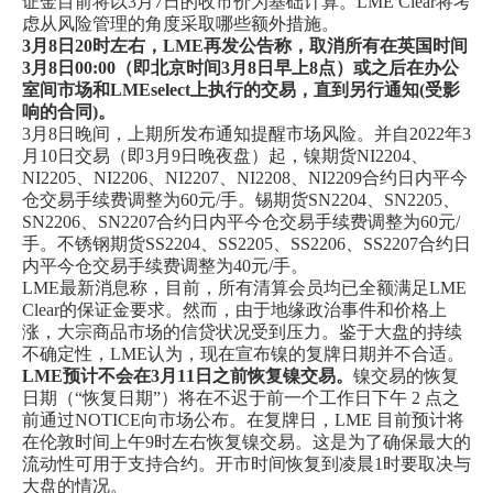
证金目前将以3月7日的收市价为基础计算。LME Clear将考
虑从风险管理的角度采取哪些额外措施。
企业文化
3月8日20时左右，LME再发公告称，取消所有在英国时间
3月8日00:00（即北京时间3月8日早上8点）或之后在办公
《资源再生》杂志
室间市场和LMEselect上执行的交易，直到另行通知(受影
响的合同)。
行情报价
3月8日晚间，上期所发布通知提醒市场风险。并自2022年3
月10日交易（即3月9日晚夜盘）起，镍期货NI2204、
数字报
NI2205、NI2206、NI2207、NI2208、NI2209合约日内平今
仓交易手续费调整为60元/手。锡期货SN2204、SN2205、
SN2206、SN2207合约日内平今仓交易手续费调整为60元/
手。不锈钢期货SS2204、SS2205、SS2206、SS2207合约日
内平今仓交易手续费调整为40元/手。
LME最新消息称，目前，所有清算会员均已全额满足LME
Clear的保证金要求。然而，由于地缘政治事件和价格上
涨，大宗商品市场的信贷状况受到压力。鉴于大盘的持续
不确定性，LME认为，现在宣布镍的复牌日期并不合适。
LME预计不会在3月11日之前恢复镍交易。
镍交易的恢复
日期（“恢复日期”）将在不迟于前一个工作日下午 2 点之
前通过NOTICE向市场公布。在复牌日，LME 目前预计将
在伦敦时间上午9时左右恢复镍交易。这是为了确保最大的
流动性可用于支持合约。开市时间恢复到凌晨1时要取决与
大盘的情况。