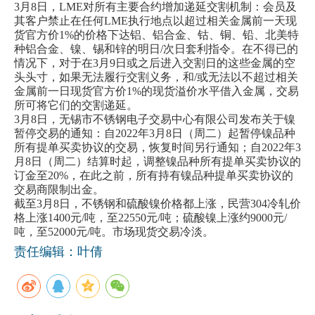
3月8日，LME对所有主要合约增加递延交割机制：会员及
其客户禁止在任何LME执行地点以超过相关金属前一天现
货官方价1%的价格下达铝、铝合金、钴、铜、铅、北美特
种铝合金、镍、锡和锌的明日/次日套利指令。在不得已的
情况下，对于在3月9日或之后进入交割日的这些金属的空
头头寸，如果无法履行交割义务，和/或无法以不超过相关
金属前一日现货官方价1%的现货溢价水平借入金属，交易
所可将它们的交割递延。
3月8日，无锡市不锈钢电子交易中心有限公司发布关于镍
暂停交易的通知：自2022年3月8日（周二）起暂停镍品种
所有提单买卖协议的交易，恢复时间另行通知；自2022年3
月8日（周二）结算时起，调整镍品种所有提单买卖协议的
订金至20%，在此之前，所有持有镍品种提单买卖协议的
交易商限制出金。
截至3月8日，不锈钢和硫酸镍价格都上涨，民营304冷轧价
格上涨1400元/吨，至22550元/吨；硫酸镍上涨约9000元/
吨，至52000元/吨。市场现货交易冷淡。
责任编辑：叶倩