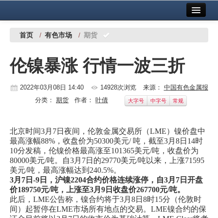
首页
中国有色金属报社主办
广告服务
首页
/
有色市场
/
期货
要闻
伦镍暴涨 行情一波三折
铜镍铅锌
2022年03月08日 14:40
14928次浏览
来源：
中国有色金属报
铝
分类：
期货
作者：
叶倩
大字号
中字号
常规
稀有稀土
有色市场
北京时间3月7日夜间，伦敦金属交易所（LME）镍价盘中
最高涨幅88%，收盘价为50300美元/ 吨，截至3月8日14时
科技
10分发稿，伦镍价格最高涨至101365美元/吨，收盘价为
80000美元/吨。自3月7日的29770美元/吨以来，上涨71595
美元/吨，最高涨幅达到240.5%。
镁钛
3月7日-9日，沪镍2204合约价格连续涨停，自3月7日开盘
价189750元/吨，上涨至3月9日收盘价267700元/吨。
地矿 建设
此后，LME公告称，镍合约将于3月8日8时15分（伦敦时
间）起暂停在LME市场所有地点的交易。LME镍合约的保
党建工作