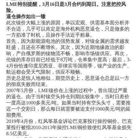
LME特别提醒，3月16日是3月合约到期日。注意把控风
险。
逼仓操作如出一辙
此次镍价大幅上涨的原因，单以宏观、供需基本面分析并
不合适，几乎可以肯定是海外机构恶意逼仓，只是做多的
一方掐准了时机，且操作手法近乎粗暴。
首先，因为新能源电池的强势发展，对镍金属的需求越发
旺盛，且还在不断增长。其次，因为近期地缘政治的影
响，产自俄罗斯的镍物流不畅，影响市场镍供应。再次，
伦镍的库存目前已经低于8万吨，仓单集中度高；最后，3-
4月份恰逢印度尼西亚、菲律宾等国雨季，镍产业的生产、
航运都会受天气限制，供应不顺畅。
历史总是惊人地相似，期货历史上，恶意逼仓总是以一方
的彻底失败而结束。
2007年5月份，LME镍价在上涨的过程中，曾出现过严重
的逼仓。由于当时镍空头持仓到期比较集中，当时日差价
一度高达1000多美元/吨。如果当时持有空头头寸，需要推
迟一个交割日，那么每日就需要被迫支付1000美元/吨的延
期费用。
2019年4月份，红风筝基金诉讼巴克莱投行操控铜价。巴克
莱投行被指2010-2013年操控LME铜价致使红风筝基金损失
8.5亿美元。