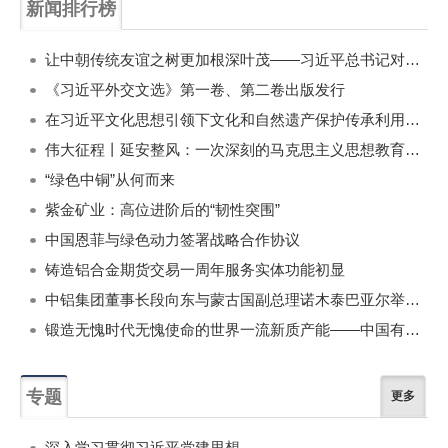
新闻排行榜
一周
每月
让中朝传统友谊之树更加根深叶茂——习近平总书记对朝鲜进行国事访问纪实
《习近平外交文选》第一卷、第二卷出版发行
在习近平文化思想引领下文化和自然遗产保护传承利用工作开创新局面
伟大征程丨延安整风：一次深刻的马克思主义思想教育运动
“绿色中铜”从何而来
紫金矿业：高位进阶后的“韧性突围”
中国恩菲与绿色动力签署战略合作协议
铸造铝合金期货交易一周年服务实体功能初显
中铝集团董事长段向东与蒙古国副总理诺木泰巴亚尔举行会谈
锻造无愧时代无愧使命的世界一流新质产能——中国有色金属工业的战略应对与破局之道（二）
专题
更多
深入学习贯彻习近平党建思想