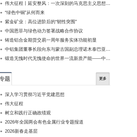
伟大征程丨延安整风：一次深刻的马克思主义思想教育运动
“绿色中铜”从何而来
紫金矿业：高位进阶后的“韧性突围”
中国恩菲与绿色动力签署战略合作协议
铸造铝合金期货交易一周年服务实体功能初显
中铝集团董事长段向东与蒙古国副总理诺木泰巴亚尔举行会谈
锻造无愧时代无愧使命的世界一流新质产能——中国有色金属工业的战略应对与破局之道（二）
专题
更多
深入学习贯彻习近平党建思想
伟大征程
树立和践行正确政绩观
2026年全国两会有色金属行业专题报道
2026新春走基层