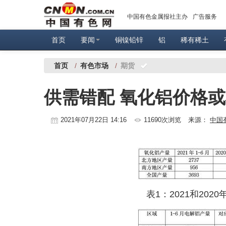
中国有色金属报社主办
广告服务
首页
要闻
铜镍铅锌
铝
稀有稀土
首页
/
有色市场
/
期货
供需错配 氧化铝价格
2021年07月22日 14:16
11690次浏览
来源：
中国
表1：2021和202