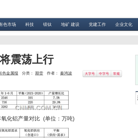
有色市场
科技
镁钛
地矿 建设
党建工作
企业文化
或将震荡上行
有色金属报
分类：
期货
作者：
秦鸿波
大字号
中字号
常规
0年氧化铝产量对比 (单位：万吨)