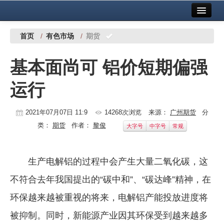
首页
中国有色金属报社主办
广告服务
首页
/
有色市场
/
期货
要闻
基本面尚可 铝价短期偏强
铜镍铅锌
运行
铝
稀有稀土
2021年07月07日 11:9
14268次浏览
来源：
广州期货
分
类：
期货
作者：
黎俊
大字号
中字号
常规
有色市场
科技
生产电解铝的过程中会产生大量二氧化碳，这
镁钛
不符合去年我国提出的“碳中和”、“碳达峰”精神，在
地矿 建设
环保越来越被重视的将来，电解铝产能投放进度将
被抑制。同时，新能源产业因其环保受到越来越多
党建工作