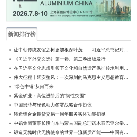
新闻排行榜
一周
每月
让中朝传统友谊之树更加根深叶茂——习近平总书记对朝鲜进行国事访问纪实
《习近平外交文选》第一卷、第二卷出版发行
在习近平文化思想引领下文化和自然遗产保护传承利用工作开创新局面
伟大征程丨延安整风：一次深刻的马克思主义思想教育运动
“绿色中铜”从何而来
紫金矿业：高位进阶后的“韧性突围”
中国恩菲与绿色动力签署战略合作协议
铸造铝合金期货交易一周年服务实体功能初显
中铝集团董事长段向东与蒙古国副总理诺木泰巴亚尔举行会谈
锻造无愧时代无愧使命的世界一流新质产能——中国有色金属工业的战略应对与破局之道（二）