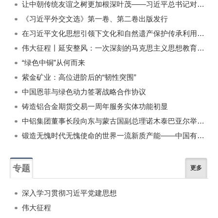
让中朝传统友谊之树更加根深叶茂——习近平总书记对朝鲜进行国事访问纪实
《习近平外交文选》第一卷、第二卷出版发行
在习近平文化思想引领下文化和自然遗产保护传承利用工作开创新局面
伟大征程丨延安整风：一次深刻的马克思主义思想教育运动
“绿色中铜”从何而来
紫金矿业：高位进阶后的“韧性突围”
中国恩菲与绿色动力签署战略合作协议
铸造铝合金期货交易一周年服务实体功能初显
中铝集团董事长段向东与蒙古国副总理诺木泰巴亚尔举行会谈
锻造无愧时代无愧使命的世界一流新质产能——中国有色金属工业的战略应对与破局之道（二）
专题
更多
深入学习贯彻习近平党建思想
伟大征程