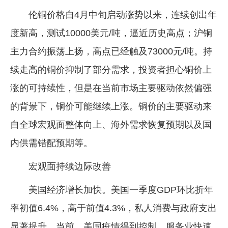
伦铜价格自4月中旬启动涨势以来，连续创出年
企业文化
度新高，测试10000美元/吨，逼近历史高点；沪铜
《资源再生》杂志
主力合约振荡上扬，高点已经触及73000元/吨。持
行情报价
续走高的铜价抑制了部分需求，投资者担心铜价上
数字报
涨的可持续性，但是在当前市场主要驱动依然偏强
的背景下，铜价可能继续上涨。铜价的主要驱动来
自全球宏观面整体向上、海外需求恢复预期以及国
内供需错配预期等。
宏观面持续边际改善
美国经济增长加快。美国一季度GDP环比折年
率初值6.4%，高于前值4.3%，私人消费与政府支出
显著提升。当前，美国疫情得到控制，服务业快速