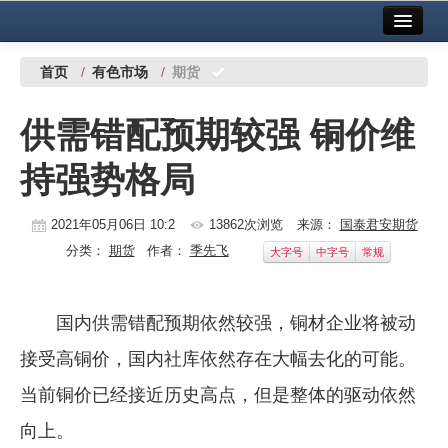
首页
中国有色金属报社主办
广告服务
首页
/
有色市场
/
期货
要闻
供需错配预期较强 铜价维
铜镍铅锌
持强势格局
铝
稀有稀土
2021年05月06日 10:2
13862次浏览
来源：
国泰君安期货
分类：
期货
作者：
季先飞
大字号
中字号
常规
有色市场
科技
国内供需错配预期依然较强，铜材企业将被动
镁钛
接受高铜价，国内社库依然存在大幅去化的可能。
地矿 建设
当前铜价已经接近历史高点，但是整体的驱动依然
向上。
党建工作