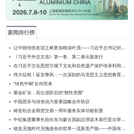
新闻排行榜
一周
每月
让中朝传统友谊之树更加根深叶茂——习近平总书记对朝鲜进行国事访问纪实
《习近平外交文选》第一卷、第二卷出版发行
在习近平文化思想引领下文化和自然遗产保护传承利用工作开创新局面
伟大征程丨延安整风：一次深刻的马克思主义思想教育运动
“绿色中铜”从何而来
紫金矿业：高位进阶后的“韧性突围”
中国恩菲与绿色动力签署战略合作协议
铸造铝合金期货交易一周年服务实体功能初显
中铝集团董事长段向东与蒙古国副总理诺木泰巴亚尔举行会谈
锻造无愧时代无愧使命的世界一流新质产能——中国有色金属工业的战略应对与破局之道（二）