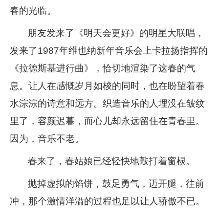
春的光临。
朋友发来了《明天会更好》的明星大联唱，
发来了
1987
年维也纳新年音乐会上卡拉扬指挥的
《拉德斯基进行曲》，恰切地渲染了这春的气
息。让人在感慨岁月如梭的同时，也在盼望着春
水淙淙的诗意和远方。织造音乐的人埋没在皱纹
里了，容颜迟暮，而心儿却永远留住在青春里。
因为，音乐不老。
春来了，春姑娘已经轻快地敲打着窗棂。
抛掉虚拟的馅饼，鼓足勇气，迈开腿，往前
冲，那个激情洋溢的过程也足以让人骄傲不已。