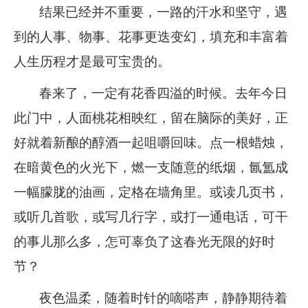
结果已经并不重要，一路的汗水和坚守，遇
到的人事、物事、花事更迭变幻，填充和丰富着
人生历程才是最可宝贵的。
春来了，一定有花香四溢的时候。去年今日
此门中，人面桃花相映红，留在脑际的美好，正
好就着新酿的醇酒一起咀嚼回味。点一根蜡烛，
在暗黄色的火光下，燃一支随意的纸烟，氤氲成
一幅朦胧的油画，定格在墙角里。或读几页书，
或听几首歌，或写几行字，或打一通电话，可干
的事儿那么多，怎可辜负了这春光无限的好时
节？
夜色温柔，随着时针的嘀嗒声，静静期待着