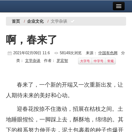
首页
中国有色金属报社主办
广告服务
首页
/
企业文化
/
文学杂谈
要闻
啊，春来了
铜镍铅锌
2021年02月09日 11:6
58149次浏览
来源：
中国有色网
分
铝
类：
文学杂谈
作者：
罗宏智
大字号
中字号
常规
稀有稀土
有色市场
春来了，一个新的开端又一次重新出发，让
科技
人期待未来的美好和心动。
镁钛
迎春花按捺不住激动，招展在枯枝之间。土
地矿 建设
地睡眼惺忪，一脚踩上去，酥酥地，绵绵的。其
党建工作
下的根系努力伸开去，泥土包裹着的种子也爆开