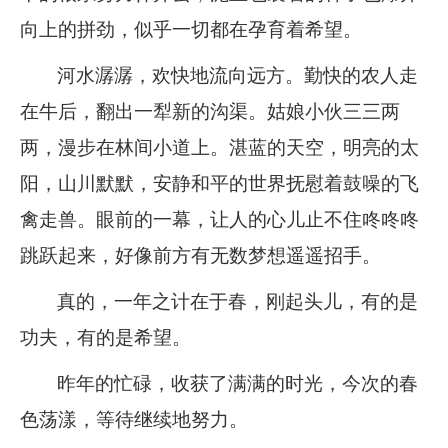
向上的拼劲，似乎一切都在孕育着希望。
企业文化
《资源再生》杂志
河水潺潺，欢快地流向远方。勤快的农人走
在牛后，翻出一犁新的沟渠。姑娘小伙三三两
行情报价
两，漫步在林间小道上。湛蓝的天空，明亮的太
数字报
阳，山川默默，安静和平的世界抚慰着鼓噪的飞
禽走兽。眼前的一幕，让人的心儿止不住咚咚咚
跳跃起来，好像前方有无数梦想遥遥招手。
真的，一年之计在于春，刚起头儿，有的是
功夫，有的是希望。
昨年的忙碌，收获了满满的时光，今次的春
色荡漾，等待继续地努力。