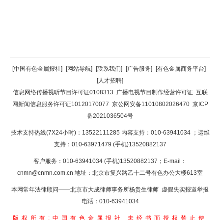
返回顶部
[中国有色金属报社]
-
[网站导航]
-
[联系我们]
-
[广告服务]
-
[有色金属商务平台]
-
[人才招聘]
返回首页
信息网络传播视听节目许可证0108313
广播电视节目制作经营许可证
互联
网新闻信息服务许可证10120170077
京公网安备11010802026470
京ICP
备2021036504号
技术支持热线(7X24小时)：13522111285 内容支持：010-63941034
；运维
支持：010-63971479 (手机)13520882137
客户服务：010-63941034 (手机)13520882137；E-mail：
cnmn@cnmn.com.cn
地址：北京市复兴路乙十二号有色办公大楼613室
本网常年法律顾问——北京市大成律师事务所杨贵生律师 虚假失实报道举报
电话：010-63941034
版权所有:中国有色金属报社
未经书面授权禁止使