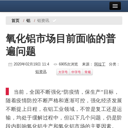
首页
中国有色金属报社主办
广告服务
首页
/
铝
/
铝资讯
要闻
氧化铝市场目前面临的普
铜镍铅锌
遍问题
铝
稀有稀土
2020年02月19日 11:4
6905次浏览
来源：
阿拉丁
分类：
铝资讯
大字号
中字号
常规
有色市场
科技
当前，全国不断强化“防疫情，保生产”目标，
镁钛
随着疫情防控不断严格和逐渐可控，强化经济发展
不断提上日程，在铝工业领域，不管是复工还是运
地矿 建设
输，均处于缓解过程中，但以下几个问题，仍是阶
党建工作
段内影响氧化铝生产和氧化铝市场的主要因素。