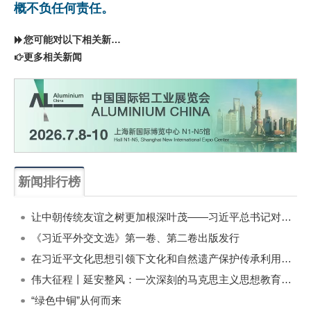
概不负任何责任。
您可能对以下相关新闻同样感兴趣
更多相关新闻
新闻排行榜
一周
每月
让中朝传统友谊之树更加根深叶茂——习近平总书记对朝鲜进行国事访问纪实
《习近平外交文选》第一卷、第二卷出版发行
在习近平文化思想引领下文化和自然遗产保护传承利用工作开创新局面
伟大征程丨延安整风：一次深刻的马克思主义思想教育运动
“绿色中铜”从何而来